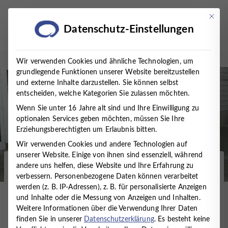
Zum
Inhalt
Mit die
Datenschutz-Einstellungen
springen
Wir verwenden Cookies und ähnliche Technologien, um
grundlegende Funktionen unserer Website bereitzustellen
und externe Inhalte darzustellen. Sie können selbst
entscheiden, welche Kategorien Sie zulassen möchten.
Wenn Sie unter 16 Jahre alt sind und Ihre Einwilligung zu
optionalen Services geben möchten, müssen Sie Ihre
Erziehungsberechtigten um Erlaubnis bitten.
Wir verwenden Cookies und andere Technologien auf
unserer Website. Einige von ihnen sind essenziell, während
andere uns helfen, diese Website und Ihre Erfahrung zu
Startseite
/
Presse
/
News
/
KINDER- UND
verbessern.
Personenbezogene Daten können verarbeitet
JUGENDPSYCHOSOMATIK – CHANCEN NUTZEN
werden (z. B. IP-Adressen), z. B. für personalisierte Anzeigen
und Inhalte oder die Messung von Anzeigen und Inhalten.
KINDER- UND
Weitere Informationen über die Verwendung Ihrer Daten
finden Sie in unserer
Datenschutzerklärung
.
Es besteht keine
JUGENDPSYCHOSOMATIK –