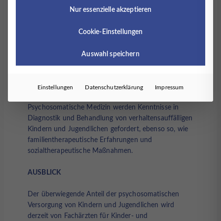
einen großen Druck auf die Kinder ausüben, wobei
Nur essenzielle akzeptieren
sich häufig u. A. Störungen der schulischen
Fertigkeiten und Anpassungsstörungen entwickeln.
Cookie-Einstellungen
Da sich die Beeinträchtigungen ohne Behandlung
meist auch im Erwachsenenalter fortsetzen, bedarf
Auswahl speichern
es frühzeitiger ärztlicher psychosomatischer und
psychotherapeutischer Interventionen.
Einstellungen
Datenschutzerklärung
Impressum
In der bestehenden Weiterbildungsordnung für
Psychosomatische Medizin werden Kenntnisse in
Diagnostik und Behandlung von verhaltensauffälligen
Kindern und Jugendlichen gefordert, ebenso so, wie
familientherapeutische Erfahrungen und
sozialtherapeutische Maßnahmen.
AUSBLICK
Der überwiegende Anteil der psychosomatischen
Versorgung von Kindern und Jugendlichen wird
derzeit von Fachärzten für Kinder- und