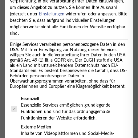
Verpflichtung, in die Verarbeitung Ihrer Daten einzuwilligen,
CHANCEN NUTZEN
um dieses Angebot zu nutzen.
Sie können Ihre Auswahl
jederzeit unter
Einstellungen
widerrufen oder anpassen.
Bitte
17. Juni 2016
beachten Sie, dass aufgrund individueller Einstellungen
möglicherweise nicht alle Funktionen der Website verfügbar
sind.
Bis zu 25% der Kinder und Jugendlichen sind
Einige Services verarbeiten personenbezogene Daten in den
USA. Mit Ihrer Einwilligung zur Nutzung dieser Services
psychosomatisch erkrankt. Das Wechselspiel
willigen Sie auch in die Verarbeitung Ihrer Daten in den USA
zwischen den Generationen, Trennung und Scheidung
gemäß Art. 49 (1) lit. a GDPR ein. Der EuGH stuft die USA
und auch überhöhte Leistungsansprüche sind
als ein Land mit unzureichendem Datenschutz nach EU-
Faktoren, die einen großen Druck auf die Kinder
Standards ein. Es besteht beispielsweise die Gefahr, dass US-
Behörden personenbezogene Daten in
ausüben, wobei sich häufig u. A. Störungen der
Überwachungsprogrammen verarbeiten, ohne dass für
schulischen Fertigkeiten und Anpassungsstörungen
Europäerinnen und Europäer eine Klagemöglichkeit besteht.
entwickeln.
Es folgt eine Liste der Service-Gruppen, für die eine Einwilligung 
Essenziell
Am 10./11. Juni 2016 fand in Berlin in der
Essenzielle Services ermöglichen grundlegende
Geschäftsstelle der Deutschen Gesellschaft für
Funktionen und sind für das ordnungsgemäße
Psychosomatische Medizin und Ärztliche
Funktionieren der Website erforderlich.
Psychotherapie (DGPM) e.V. eine Weiterbildung zum
Externe Medien
Thema Kinder- und Jugendpsychosomatik statt. Das
Inhalte von Videoplattformen und Social-Media-