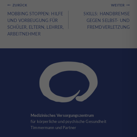
Beitragsnavigation
ZURÜCK
WEITER
MOBBING STOPPEN: HILFE
SKILLS: HANDBREMSE
UND VORBEUGUNG FÜR
GEGEN SELBST- UND
SCHÜLER, ELTERN, LEHRER,
FREMDVERLETZUNG
ARBEITNEHMER
Medizinisches Versorgungszentrum
für körperliche und psychische Gesundheit
Timmermann und Partner