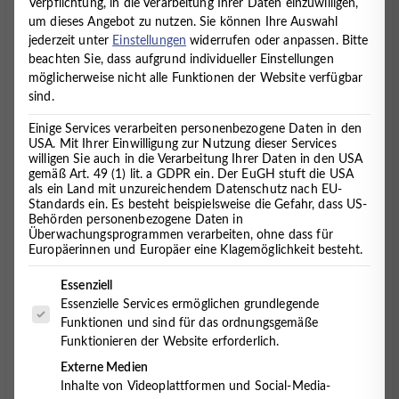
Verpflichtung, in die Verarbeitung Ihrer Daten einzuwilligen,
TINNITUS
um dieses Angebot zu nutzen.
Sie können Ihre Auswahl
jederzeit unter
Einstellungen
widerrufen oder anpassen.
Bitte
13. Dezember 2017
beachten Sie, dass aufgrund individueller Einstellungen
möglicherweise nicht alle Funktionen der Website verfügbar
sind.
Tinnitus nervt und zwar buchstäblich, die Ruhe
Einige Services verarbeiten personenbezogene Daten in den
USA. Mit Ihrer Einwilligung zur Nutzung dieser Services
raubenden Ohrgeräusche verursachen verschiedene
willigen Sie auch in die Verarbeitung Ihrer Daten in den USA
Folgesymptome wie Schlaf- und
gemäß Art. 49 (1) lit. a GDPR ein. Der EuGH stuft die USA
Konzentrationsstörungen und sind selbst häufig
als ein Land mit unzureichendem Datenschutz nach EU-
durch Stress oder Lärm-“Verschmutzung” und -
Standards ein. Es besteht beispielsweise die Gefahr, dass US-
Behörden personenbezogene Daten in
belastung verursacht. Wenn ein Tinnitus keine
Überwachungsprogrammen verarbeiten, ohne dass für
Entspannung mehr zulässt, entsteht Stress aus Stress
Europäerinnen und Europäer eine Klagemöglichkeit besteht.
– ein Teufelskreis für Betroffene. Musiktherapie kann
ein Ausweg sein.
Es folgt eine Liste der Service-Gruppen, für die eine Einwilligung 
Essenziell
Essenzielle Services ermöglichen grundlegende
Durchschnittlich fast jeder zehnte Deutsche leidet
Funktionen und sind für das ordnungsgemäße
laut
statista.com
an Tinnitus. Die Lebensqualität der
Funktionieren der Website erforderlich.
Betroffenen ist dadurch häufig stark eingeschränkt,
Externe Medien
der Bedarf an Therapiemöglichkeiten entsprechend
Inhalte von Videoplattformen und Social-Media-