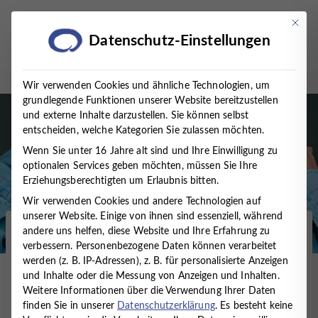
Zum
Inhalt
Mit die
Datenschutz-Einstellungen
springen
Wir verwenden Cookies und ähnliche Technologien, um
grundlegende Funktionen unserer Website bereitzustellen
und externe Inhalte darzustellen. Sie können selbst
entscheiden, welche Kategorien Sie zulassen möchten.
Wenn Sie unter 16 Jahre alt sind und Ihre Einwilligung zu
optionalen Services geben möchten, müssen Sie Ihre
Erziehungsberechtigten um Erlaubnis bitten.
Wir verwenden Cookies und andere Technologien auf
unserer Website. Einige von ihnen sind essenziell, während
andere uns helfen, diese Website und Ihre Erfahrung zu
Startseite
/
Presse
/
News
/
HAST DU TÖNE?
verbessern.
Personenbezogene Daten können verarbeitet
MUSIKTHERAPIE GEGEN TINNITUS
werden (z. B. IP-Adressen), z. B. für personalisierte Anzeigen
und Inhalte oder die Messung von Anzeigen und Inhalten.
HAST DU TÖNE?
Weitere Informationen über die Verwendung Ihrer Daten
finden Sie in unserer
Datenschutzerklärung
.
Es besteht keine
MUSIKTHERAPIE GEGEN