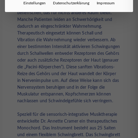
Einstellungen
Datenschutzerklärung
Impressum
Patienten vollkommen vereinnahmen und
beherrschen, das für nichts anderes Raum bleibt.
Manche Patienten leiden an Schwerhörigkeit und
dadurch an eingeschränkter Wahrnehmung.
Therapeutisch eingesetzt können Schall und
Vibration die Wahrnehmung wieder verbessern. Ab
einer bestimmten Intensität aktivieren Schwingungen
durch Schallwellen entweder Rezeptoren des Gehörs
oder auch zusätzliche Rezeptoren der Haut (genauer
die „Pacini-Körperchen“). Diese sanften Vibrations-
Reize des Gehörs und der Haut wandelt der Körper
in Nervenimpulse um. Auf diese Weise kann sich das
Nervensystem beruhigen und in der Folge die
Muskulatur entspannen, Kopfschmerzen können
nachlassen und Schwindelgefühle sich verringern.
Speziell für die sensorisch-integrative Musiktherapie
entwickelte Dr. Annette Cramer ein therapeutisches
Monochord. Das Instrument besteht aus 25 Saiten
und einem flexiblem Schwingbrett. Das Schwingbrett