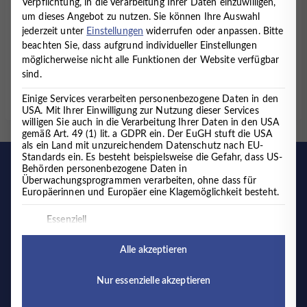
Verpflichtung, in die Verarbeitung Ihrer Daten einzuwilligen,
sowie bei Jugendlichen zusätzlich
um dieses Angebot zu nutzen.
Sie können Ihre Auswahl
Selbstbeurteilungsfragebögen.
jederzeit unter
Einstellungen
widerrufen oder anpassen.
Bitte
beachten Sie, dass aufgrund individueller Einstellungen
möglicherweise nicht alle Funktionen der Website verfügbar
Weitere Informationen zur psychologischen
sind.
Testung
Einige Services verarbeiten personenbezogene Daten in den
USA. Mit Ihrer Einwilligung zur Nutzung dieser Services
willigen Sie auch in die Verarbeitung Ihrer Daten in den USA
gemäß Art. 49 (1) lit. a GDPR ein. Der EuGH stuft die USA
als ein Land mit unzureichendem Datenschutz nach EU-
Standards ein. Es besteht beispielsweise die Gefahr, dass US-
Behörden personenbezogene Daten in
Überwachungsprogrammen verarbeiten, ohne dass für
Europäerinnen und Europäer eine Klagemöglichkeit besteht.
Es folgt eine Liste der Service-Gruppen, für die eine Einwilligung 
Essenziell
Essenzielle Services ermöglichen grundlegende
Funktionen und sind für das ordnungsgemäße
Alle akzeptieren
Funktionieren der Website erforderlich.
Nur essenzielle akzeptieren
Externe Medien
Medizinisches Versorgungszentrum
Inhalte von Videoplattformen und Social-Media-
für körperliche und psychische Gesundheit