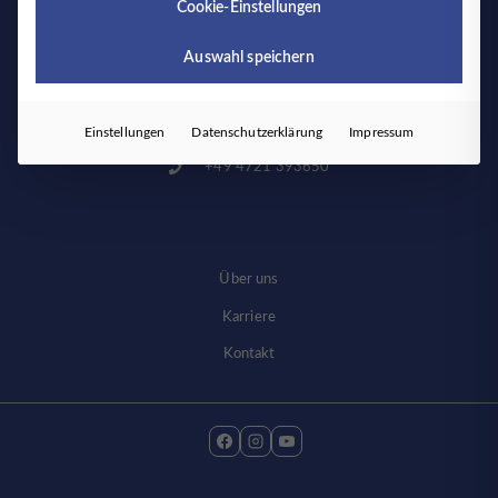
Plattformen werden standardmäßig blockiert. Wenn
Cookie-Einstellungen
Timmermann und Partner
externe Services akzeptiert werden, ist für den Zugriff
auf diese Inhalte keine manuelle Einwilligung mehr
Auswahl speichern
erforderlich.
Marienstraße 37a
27472 Cuxhaven
Einstellungen
Datenschutzerklärung
Impressum
+49 4721 393650
Über uns
Karriere
Kontakt