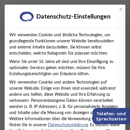
Zum
Inhalt
Mit die
Datenschutz-Einstellungen
springen
Wir verwenden Cookies und ähnliche Technologien, um
grundlegende Funktionen unserer Website bereitzustellen
und externe Inhalte darzustellen. Sie können selbst
Startseite
/
Therapien
/
Psychologische Testungen
entscheiden, welche Kategorien Sie zulassen möchten.
Wenn Sie unter 16 Jahre alt sind und Ihre Einwilligung zu
Psychologische Testungen für
optionalen Services geben möchten, müssen Sie Ihre
Erziehungsberechtigten um Erlaubnis bitten.
Kinder und Jugendliche
Wir verwenden Cookies und andere Technologien auf
unserer Website. Einige von ihnen sind essenziell, während
Kinder ab sechs Jahren durchlaufen im MVZ Timmermann
andere uns helfen, diese Website und Ihre Erfahrung zu
und Partner standardmäßig eine Intelligenzdiagnostik sowie
verbessern.
Personenbezogene Daten können verarbeitet
eine Konzentrationsdiagnostik. Ergänzend kommen
werden (z. B. IP-Adressen), z. B. für personalisierte Anzeigen
störungsspezifische Testverfahren zum Einsatz. Dazu
Telefon- und
und Inhalte oder die Messung von Anzeigen und Inhalten.
gehören unter anderem Fremdbeurteilungsfragebögen, die
Sprechzeiten
Weitere Informationen über die Verwendung Ihrer Daten
von den Bezugspersonen des Kindes/Jugendlichen (z. B.
finden Sie in unserer
Datenschutzerklärung
.
Es besteht keine
Erziehungsberechtigte oder Lehrkräfte) ausgefüllt werden,