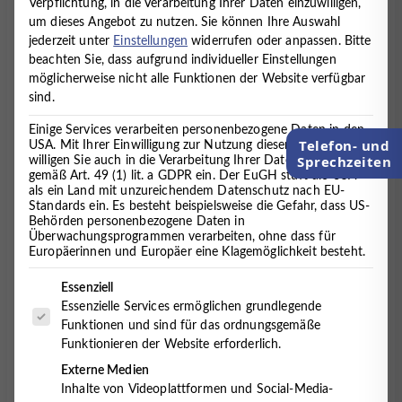
Unterstützung bei der Diagnosestellung und ist ein fester
Verpflichtung, in die Verarbeitung Ihrer Daten einzuwilligen,
Bestandteil der multimodalen fachärztlichen und
um dieses Angebot zu nutzen.
Sie können Ihre Auswahl
therapeutischen Behandlung in unserem MVZ. Darüber
jederzeit unter
Einstellungen
widerrufen oder anpassen.
Bitte
beachten Sie, dass aufgrund individueller Einstellungen
hinaus ermöglicht die psychologische Diagnostik die
möglicherweise nicht alle Funktionen der Website verfügbar
Beurteilung des Verlaufs einer Erkrankung. Durch eine
sind.
Erhebung zu Beginn und eine erneute Diagnostik im
weiteren Verlauf können Veränderungen, Fortschritte oder
Einige Services verarbeiten personenbezogene Daten in den
Belastungen präzise nachvollzogen werden.
Telefon- und
USA. Mit Ihrer Einwilligung zur Nutzung dieser Services
Sprechzeiten
willigen Sie auch in die Verarbeitung Ihrer Daten in den USA
gemäß Art. 49 (1) lit. a GDPR ein. Der EuGH stuft die USA
Wer braucht psychologische
als ein Land mit unzureichendem Datenschutz nach EU-
Standards ein. Es besteht beispielsweise die Gefahr, dass US-
Diagnostik?
Behörden personenbezogene Daten in
Überwachungsprogrammen verarbeiten, ohne dass für
Europäerinnen und Europäer eine Klagemöglichkeit besteht.
Im MVZ Timmermann und Partner erhalten in der Regel alle
Kinder und Jugendlichen ab sechs Jahren eine
Es folgt eine Liste der Service-Gruppen, für die eine Einwilligung 
Essenziell
psychologische Diagnostik.
Essenzielle Services ermöglichen grundlegende
Funktionen und sind für das ordnungsgemäße
Funktionieren der Website erforderlich.
Bei Erwachsenen erfolgt sie nach individuellem Bedarf und
wird durchgeführt, wenn unsere behandelnden Ärztinnen
Externe Medien
und Ärzte dies als fachlich notwendig erachten.
Inhalte von Videoplattformen und Social-Media-