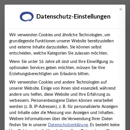
Zum
Inhalt
Mit die
Datenschutz-Einstellungen
springen
Wir verwenden Cookies und ähnliche Technologien, um
grundlegende Funktionen unserer Website bereitzustellen
und externe Inhalte darzustellen. Sie können selbst
Startseite
/
Therapien
/
Psychologische Diagnostik
entscheiden, welche Kategorien Sie zulassen möchten.
Wenn Sie unter 16 Jahre alt sind und Ihre Einwilligung zu
Psychologische
optionalen Services geben möchten, müssen Sie Ihre
Erziehungsberechtigten um Erlaubnis bitten.
Diagnostik/Testung
Wir verwenden Cookies und andere Technologien auf
unserer Website. Einige von ihnen sind essenziell, während
Was ist die psychologische
andere uns helfen, diese Website und Ihre Erfahrung zu
Diagnostik?
verbessern.
Personenbezogene Daten können verarbeitet
werden (z. B. IP-Adressen), z. B. für personalisierte Anzeigen
Die Psychologische Diagnostik umfasst systematische
und Inhalte oder die Messung von Anzeigen und Inhalten.
Verfahren zur Erfassung von Verhalten, Erleben und
Weitere Informationen über die Verwendung Ihrer Daten
persönlichen Merkmalen. Sie dient vorrangig der
finden Sie in unserer
Datenschutzerklärung
.
Es besteht keine