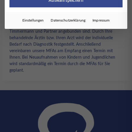
Auswahl speichern
Wie erhalte ich einen Termin?
Das Angebot zur Diagnostik richtet sich ausschließlich an
Einstellungen
Datenschutzerklärung
Impressum
Patientinnen und Patienten, die bereits an das MVZ
Timmermann und Partner angebunden sind. Durch Ihre
behandelnde Ärztin bzw. Ihren Arzt wird der individuelle
Bedarf nach Diagnostik festgestellt. Anschließend
vereinbaren unsere MFAs am Empfang einen Termin mit
Ihnen. Bei Neuaufnahmen von Kindern und Jugendlichen
wird standardmäßig ein Termin durch die MFAs für Sie
geplant.