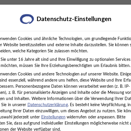
rapien
Standorte
Über uns
Karriere
Presse
Datenschutz-Einstellungen
erwenden Cookies und ähnliche Technologien, um grundlegende Funkti
r Website bereitzustellen und externe Inhalte darzustellen. Sie können 
eiden, welche Kategorien Sie zulassen möchten.
ie unter 16 Jahre alt sind und Ihre Einwilligung zu optionalen Services
möchten, müssen Sie Ihre Erziehungsberechtigten um Erlaubnis bitten.
erwenden Cookies und andere Technologien auf unserer Website. Einig
sind essenziell, während andere uns helfen, diese Website und Ihre Erf
eangebote im Kinder- u
bessern.
Personenbezogene Daten können verarbeitet werden (z. B. IP-
en), z. B. für personalisierte Anzeigen und Inhalte oder die Messung vo
en und Inhalten.
Weitere Informationen über die Verwendung Ihrer Da
 Sie in unserer
Datenschutzerklärung
.
Es besteht keine Verpflichtung, in
Ergothera
eitung Ihrer Daten einzuwilligen, um dieses Angebot zu nutzen.
Sie kö
uswahl jederzeit unter
Einstellungen
widerrufen oder anpassen.
Bitte
en Sie, dass aufgrund individueller Einstellungen möglicherweise nicht a
Ergotherapie mit Kindern und Jugendlichen
setzt dort an, w
onen der Website verfügbar sind.