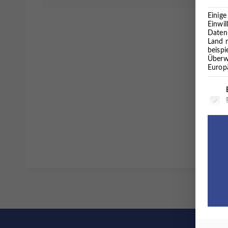
Einige
Einwil
Daten 
Land 
beisp
Überw
Europä
Es fo