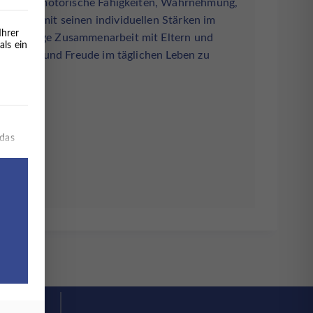
rdert sie motorische Fähigkeiten, Wahrnehmung,
s Kind mit seinen individuellen Stärken im
Ihrer
d eine enge Zusammenarbeit mit Eltern und
als ein
icherheit und Freude im täglichen Leben zu
ie hier:
erteilt werden kann. Die erste Service-Gruppe ist essenziell 
 das
ür
ch.