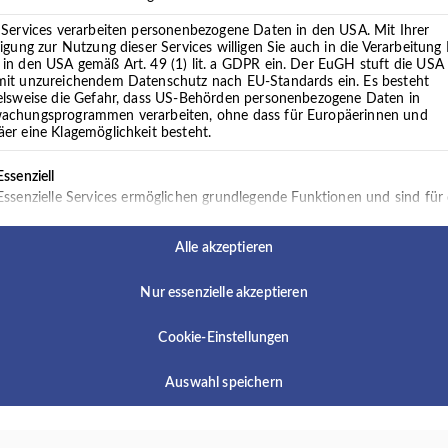
Unterstützung gebraucht wird. Spielerisch und alltagsnah fö
Konzentration und soziale Kompetenzen. Dabei steht immer da
 Services verarbeiten personenbezogene Daten in den USA. Mit Ihrer
ligung zur Nutzung dieser Services willigen Sie auch in die Verarbeitung 
Mittelpunkt. Durch kreative Methoden, gezielte Übungen un
in den USA gemäß Art. 49 (1) lit. a GDPR ein. Der EuGH stuft die USA 
Umfeld hilft Ergotherapie Kindern, mehr Selbstständigkeit, S
mit unzureichendem Datenschutz nach EU-Standards ein. Es besteht
ielsweise die Gefahr, dass US-Behörden personenbezogene Daten in
gewinnen.
achungsprogrammen verarbeiten, ohne dass für Europäerinnen und
er eine Klagemöglichkeit besteht.
Das vollständige Angebot für Kinder und Jugendliche finden S
lgt eine Liste der Service-Gruppen, für die eine Einwilligung 
Essenziell
Essenzielle Services ermöglichen grundlegende Funktionen und sind für
ordnungsgemäße Funktionieren der Website erforderlich.
Vollständiges Angebot Ergotherapie
Externe Medien
Alle akzeptieren
Inhalte von Videoplattformen und Social-Media-Plattformen werden
standardmäßig blockiert. Wenn externe Services akzeptiert werden, ist f
Nur essenzielle akzeptieren
den Zugriff auf diese Inhalte keine manuelle Einwilligung mehr erforderli
Cookie-Einstellungen
Auswahl speichern