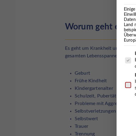
Einige
Einwil
Daten 
Worum geht es?
Land 
beisp
Überw
Europä
Es geht um Krankheit und Irritati
Es fo
gesamten Lebensspanne:
Geburt
Frühe Kindheit
Kindergartenalter
Schulzeit, Pubertät
Probleme mit Aggressionen
Selbstverletzungen
Selbstwert
Trauer
Trennung