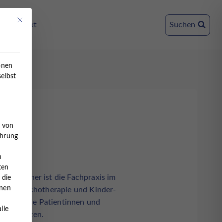
Mit diesem Button wird der Dialog geschlossen. Seine Funktionalität ist ident
Kontakt
Suchen
onen
selbst
e von
ahrung
n
ten
d Partner ist die Fachpraxis im
 die
nnen
ugendpsychotherapie und Kinder-
 daran, die Patientinnen und
lle
unterstützen.