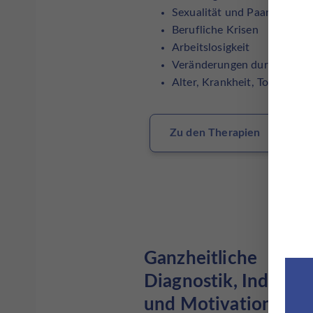
Sexualität und Paarbeziehu
Berufliche Krisen
Arbeitslosigkeit
Veränderungen durch Rente
Alter, Krankheit, Tod
Zu den Therapien
Ganzheitliche
Diagnostik, Indikati
und Motivation