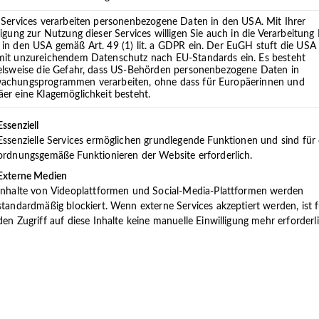
 Services verarbeiten personenbezogene Daten in den USA. Mit Ihrer
ligung zur Nutzung dieser Services willigen Sie auch in die Verarbeitung 
in den USA gemäß Art. 49 (1) lit. a GDPR ein. Der EuGH stuft die USA 
mit unzureichendem Datenschutz nach EU-Standards ein. Es besteht
ielsweise die Gefahr, dass US-Behörden personenbezogene Daten in
achungsprogrammen verarbeiten, ohne dass für Europäerinnen und
er eine Klagemöglichkeit besteht.
Das Gesundheitsverständnis im MVZ T
on in der
lgt eine Liste der Service-Gruppen, für die eine Einwilligung 
Essenziell
ein ganzheitliches, bio­psychosoziales
Essenzielle Services ermöglichen grundlegende Funktionen und sind für
ganzen familiären Umfeld sieht und be
ordnungsgemäße Funktionieren der Website erforderlich.
Patienten, sich angenommen und verstan
Externe Medien
auf der auch schwerwiegende Probleme 
Inhalte von Videoplattformen und Social-Media-Plattformen werden
der Blick auf die eigenen Stärken geöf
standardmäßig blockiert. Wenn externe Services akzeptiert werden, ist f
In Krisensituationen sind die Mitarbei
den Zugriff auf diese Inhalte keine manuelle Einwilligung mehr erforderli
werden Sie unterstützen. Gegebenenfa
helfende Institutionen hinzugezogen un
Ziel ist es, Ihnen Hilfe zur Selbsthilfe 
wieder selbst bestimmen können.