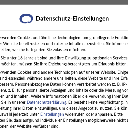
rapien
Standorte
Über uns
Karriere
Presse
Datenschutz-Einstellungen
erwenden Cookies und ähnliche Technologien, um grundlegende Funkti
r Website bereitzustellen und externe Inhalte darzustellen. Sie können 
eiden, welche Kategorien Sie zulassen möchten.
ie unter 16 Jahre alt sind und Ihre Einwilligung zu optionalen Services
möchten, müssen Sie Ihre Erziehungsberechtigten um Erlaubnis bitten.
erwenden Cookies und andere Technologien auf unserer Website. Einig
sind essenziell, während andere uns helfen, diese Website und Ihre Erf
Über uns
bessern.
Personenbezogene Daten können verarbeitet werden (z. B. IP-
en), z. B. für personalisierte Anzeigen und Inhalte oder die Messung vo
en und Inhalten.
Weitere Informationen über die Verwendung Ihrer Da
trum für körperliche und psychische Gesundheit Timmermann un
 Sie in unserer
Datenschutzerklärung
.
Es besteht keine Verpflichtung, in
eitung Ihrer Daten einzuwilligen, um dieses Angebot zu nutzen.
Sie kö
matische Medizin, Psychotherapie, Psychiatrie, Kinder- und J
uswahl jederzeit unter
Einstellungen
widerrufen oder anpassen.
Bitte
Begeisterung und Engagement arbeitet unser multimodales Team
en Sie, dass aufgrund individueller Einstellungen möglicherweise nicht a
r Bewältigung scheinbar kleiner aber auch großer Probleme zu 
onen der Website verfügbar sind.