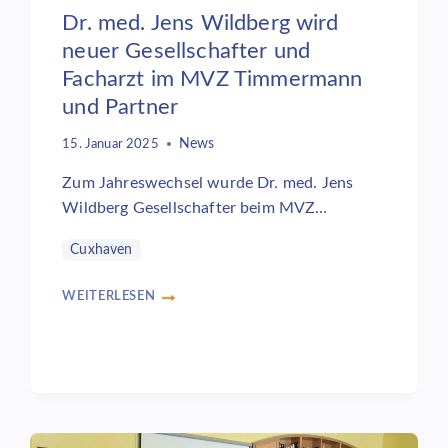
Dr. med. Jens Wildberg wird
neuer Gesellschafter und
Facharzt im MVZ Timmermann
und Partner
News
15. Januar 2025
Zum Jahreswechsel wurde Dr. med. Jens
Wildberg Gesellschafter beim MVZ…
Cuxhaven
WEITERLESEN
DR.
MED.
JENS
WILDBERG
WIRD
NEUER
GESELLSCHAFTER
UND