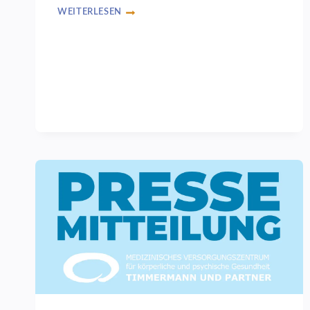
WEITERLESEN
HONORARKÜRZUNGEN
IN
DER
PSYCHOTHERAPIE