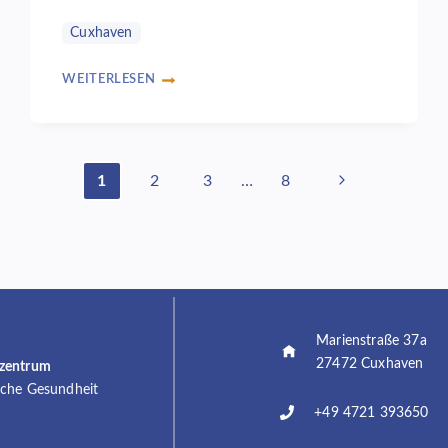
Cuxhaven
WEITERLESEN
6
JAHRE
PSYCHOLOGISCHE
SPRECHSTUNDE
IN
Nächste
1
2
3
…
8
CUXHAVEN:
JUBILÄUMSVERANSTALTUNG
Seite
VON
NTFN
E.V.
UND
MVZ
AM
Marienstraße 37a
1.9.2023
27472 Cuxhaven
szentrum
sche Gesundheit
+49 4721 393650