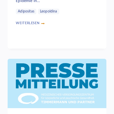
Epidemie in…
Adipositas
Leopoldina
WEITERLESEN
ADIPOSITAS-
EPIDEMIE
–
THERAPIEN
UND
PRÄVENTION
KONSEQUENT
GANZHEITLICH
DENKEN