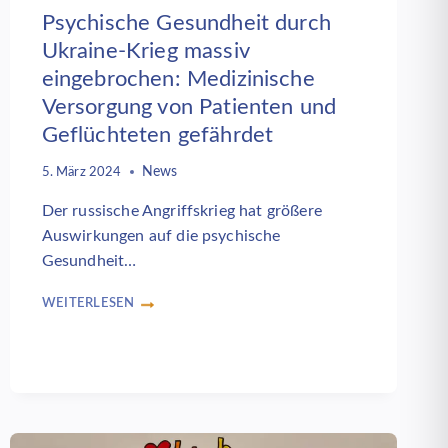
Psychische Gesundheit durch
Ukraine-Krieg massiv
eingebrochen: Medizinische
Versorgung von Patienten und
Geflüchteten gefährdet
News
5. März 2024
Der russische Angriffskrieg hat größere
Auswirkungen auf die psychische
Gesundheit…
WEITERLESEN
PSYCHISCHE
GESUNDHEIT
DURCH
UKRAINE-
KRIEG
MASSIV
EINGEBROCHEN: