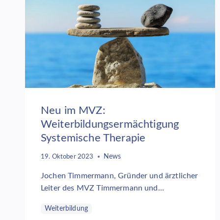
NEUES
VERSORGUNGSANGEBOT
FÜR
PSYCHISCH
ERKRANKTE
KINDER
UND
JUGENDLICHE
IM
MVZ
TIMMERMANN
Neu im MVZ:
UND
Weiterbildungsermächtigung
PARTNER
Systemische Therapie
News
19. Oktober 2023
Jochen Timmermann, Gründer und ärztlicher
Leiter des MVZ Timmermann und…
Weiterbildung