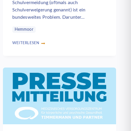
Schulvermeidung (oftmals auch
Schulverweigerung genannt) ist ein
bundesweites Problem. Darunter…
Hemmoor
WEITERLESEN
BACK
TO
SCHOOL
–
NEUE
THERAPIEGRUPPE
FÜR
SCHULVERMEIDER
IM
MVZ
TIMMERMANN
UND
PARTNER
IN
HEMMOOR