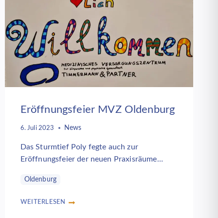
MEDIZINISCHE
VERSORGUNG
VON
PATIENTEN
UND
GEFLÜCHTETEN
GEFÄHRDET
Eröffnungsfeier MVZ Oldenburg
News
6. Juli 2023
Das Sturmtief Poly fegte auch zur
Eröffnungsfeier der neuen Praxisräume…
Oldenburg
WEITERLESEN
ERÖFFNUNGSFEIER
MVZ