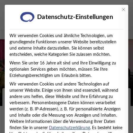
Zum
Inhalt
Mit die
Datenschutz-Einstellungen
springen
Wir verwenden Cookies und ähnliche Technologien, um
grundlegende Funktionen unserer Website bereitzustellen
und externe Inhalte darzustellen. Sie können selbst
entscheiden, welche Kategorien Sie zulassen möchten.
Wenn Sie unter 16 Jahre alt sind und Ihre Einwilligung zu
optionalen Services geben möchten, müssen Sie Ihre
Erziehungsberechtigten um Erlaubnis bitten.
Wir verwenden Cookies und andere Technologien auf
unserer Website. Einige von ihnen sind essenziell, während
andere uns helfen, diese Website und Ihre Erfahrung zu
Startseite
/
Presse
/
News
/
MVZ TIMMERMANN &
verbessern.
Personenbezogene Daten können verarbeitet
PARTNER „EXPORTIERT“ PSYCHOSOMATISCHES
werden (z. B. IP-Adressen), z. B. für personalisierte Anzeigen
FACHWISSEN NACH KUBA
und Inhalte oder die Messung von Anzeigen und Inhalten.
Weitere Informationen über die Verwendung Ihrer Daten
MVZ TIMMERMANN &
finden Sie in unserer
Datenschutzerklärung
.
Es besteht keine