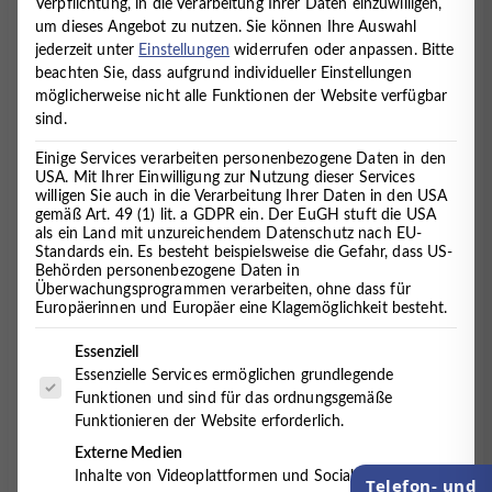
Verpflichtung, in die Verarbeitung Ihrer Daten einzuwilligen,
PARTNER „EXPORTIERT“
um dieses Angebot zu nutzen.
Sie können Ihre Auswahl
PSYCHOSOMATISCHES
jederzeit unter
Einstellungen
widerrufen oder anpassen.
Bitte
beachten Sie, dass aufgrund individueller Einstellungen
FACHWISSEN NACH KUBA
möglicherweise nicht alle Funktionen der Website verfügbar
sind.
2. April 2018
Einige Services verarbeiten personenbezogene Daten in den
USA. Mit Ihrer Einwilligung zur Nutzung dieser Services
willigen Sie auch in die Verarbeitung Ihrer Daten in den USA
gemäß Art. 49 (1) lit. a GDPR ein. Der EuGH stuft die USA
Zum ersten Mal fand Anfang Februar 2018 in
als ein Land mit unzureichendem Datenschutz nach EU-
Santiago de Cuba der „Kongress für
Standards ein. Es besteht beispielsweise die Gefahr, dass US-
Psychosomatische Medizin“ statt: 130 registrierte
Behörden personenbezogene Daten in
Überwachungsprogrammen verarbeiten, ohne dass für
Teilnehmer verschiedener medizinischer
Europäerinnen und Europäer eine Klagemöglichkeit besteht.
Fachrichtungen besuchten die Veranstaltung und
reisten teils sogar aus Mexiko an. Mitinitiator Jochen
Es folgt eine Liste der Service-Gruppen, für die eine Einwilligung 
Essenziell
Timmermann, Gründer und ärztlicher Leiter des MVZ
Essenzielle Services ermöglichen grundlegende
Timmermann und Partner, stellte mit seinen
Funktionen und sind für das ordnungsgemäße
Kolleginnen Carolin Baucke und Maria Hurtado
Funktionieren der Website erforderlich.
seinen ganzheitlichen, bio-psycho-sozialen
Externe Medien
Therapieansatz vor, den er seit Gründung im Jahr
Inhalte von Videoplattformen und Social-Media-
Telefon- und
2000 am MVZ Timmermann und Partner anbietet