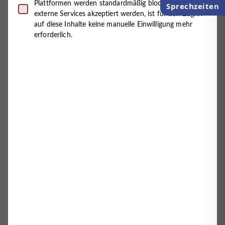
Plattformen werden standardmäßig blockiert. Wenn
Sprechzeiten
und damit bislang rund 16.000 Patienten nachhaltig
externe Services akzeptiert werden, ist für den Zugriff
versorgen konnte.
auf diese Inhalte keine manuelle Einwilligung mehr
erforderlich.
„Dass der ganzheitliche Ansatz funktioniert, merken
wir zum einen an stetig steigenden Patientenzahlen,
zum anderen an vielen positiven Rückmeldungen und
in vielen Fällen zeitlich überschaubaren
Therapieverläufen.“. Direkt im Anschluss begannen
zunächst 24 kubanische Ärzte ihre Ausbildung in
psychosomatischer Grundversorgung, nachdem sie
zuvor in persönlichen Interviews ausgewählt worden
waren.
Auch Ergotherapeutin Carolin Baucke und die
Psychologin Maria Hurtado, beide am MVZ in
Cuxhaven tätig, gaben in Vorträgen Einblick über
Therapieformen wie zum Beispiel „Skills“ (deutsch:
„Fähigkeiten“) gegen selbstverletzendes Verhalten und
das Versorgungskonzept der Tagesgruppen. Die
Regensburger Trauma-Experten Professor Dr.