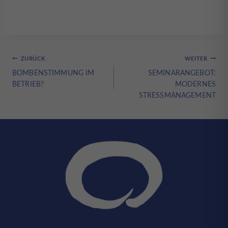
Beitragsnavigation
ZURÜCK
WEITER
BOMBENSTIMMUNG IM
SEMINARANGEBOT:
BETRIEB?
MODERNES
STRESSMANAGEMENT