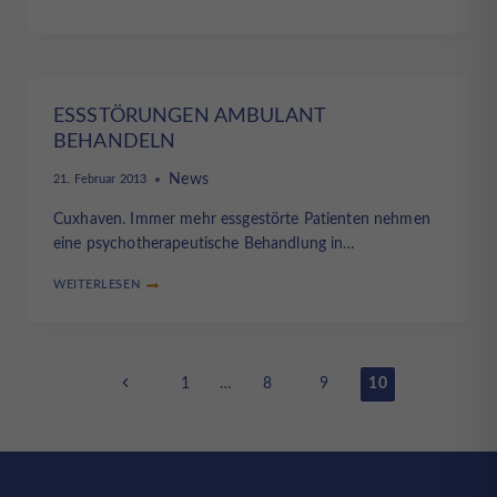
ALS
ERNÄHRUNGSMEDIZINIER
AUF
DER
BESTENLISTE
ESSSTÖRUNGEN AMBULANT
BEHANDELN
News
21. Februar 2013
Cuxhaven. Immer mehr essgestörte Patienten nehmen
eine psychotherapeutische Behandlung in…
WEITERLESEN
ESSSTÖRUNGEN
AMBULANT
BEHANDELN
Seitennavigation
Vorherige
1
…
8
9
10
Seite