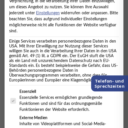
Verpflichtung, in die Verarbeitung Ihrer Daten einzuwilligen,
ENURESIS – TABUTHEMA EINNÄSSEN
um dieses Angebot zu nutzen.
Sie können Ihre Auswahl
BEI KINDERN ÜBER 5 JAHRE
jederzeit unter
Einstellungen
widerrufen oder anpassen.
Bitte
News
29. Oktober 2013
beachten Sie, dass aufgrund individueller Einstellungen
möglicherweise nicht alle Funktionen der Website verfügbar
Am Mittwoch, den 23.10.13 hat im Medizinischen
sind.
Versorgungszentrum für körperliche…
Einige Services verarbeiten personenbezogene Daten in den
Hemmoor
USA. Mit Ihrer Einwilligung zur Nutzung dieser Services
willigen Sie auch in die Verarbeitung Ihrer Daten in den USA
gemäß Art. 49 (1) lit. a GDPR ein. Der EuGH stuft die USA
WEITERLESEN
ENURESIS
als ein Land mit unzureichendem Datenschutz nach EU-
–
Standards ein. Es besteht beispielsweise die Gefahr, dass US-
TABUTHEMA
Behörden personenbezogene Daten in
EINNÄSSEN
Überwachungsprogrammen verarbeiten, ohne dass für
BEI
Telefon- und
Europäerinnen und Europäer eine Klagemöglichkeit besteht.
KINDERN
Sprechzeiten
ÜBER
Es folgt eine Liste der Service-Gruppen, für die eine Einwilligung 
Essenziell
5
Essenzielle Services ermöglichen grundlegende
JAHRE
Funktionen und sind für das ordnungsgemäße
Funktionieren der Website erforderlich.
Externe Medien
Inhalte von Videoplattformen und Social-Media-