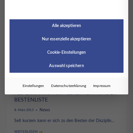
WEITERLESEN
DER
SEELE
NICHT
DEN
RÜCKEN
Alle akzeptieren
KEHREN
Nur essenzielle akzeptieren
Cookie-Einstellungen
Auswahl speichern
Einstellungen
Datenschutzerklärung
Impressum
ALS ERNÄHRUNGSMEDIZINIER AUF DER
BESTENLISTE
News
8. März 2013
Seit kurzem kann er sich zu den Besten der Disziplin…
WEITERLESEN