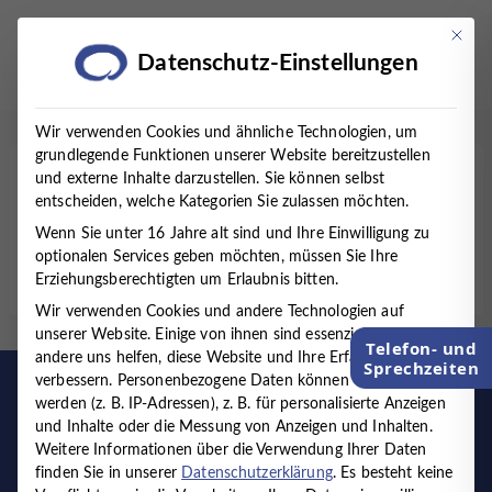
Zum
Inhalt
Mit die
Datenschutz-Einstellungen
springen
Wir verwenden Cookies und ähnliche Technologien, um
grundlegende Funktionen unserer Website bereitzustellen
und externe Inhalte darzustellen. Sie können selbst
Startseite
/
Therapien
/
Psychosomatische Medizin
entscheiden, welche Kategorien Sie zulassen möchten.
Wenn Sie unter 16 Jahre alt sind und Ihre Einwilligung zu
Psychosomatische Medizin
optionalen Services geben möchten, müssen Sie Ihre
Erziehungsberechtigten um Erlaubnis bitten.
Wir verwenden Cookies und andere Technologien auf
unserer Website. Einige von ihnen sind essenziell, während
Telefon- und
andere uns helfen, diese Website und Ihre Erfahrung zu
Sprechzeiten
verbessern.
Personenbezogene Daten können verarbeitet
werden (z. B. IP-Adressen), z. B. für personalisierte Anzeigen
und Inhalte oder die Messung von Anzeigen und Inhalten.
Weitere Informationen über die Verwendung Ihrer Daten
finden Sie in unserer
Datenschutzerklärung
.
Es besteht keine