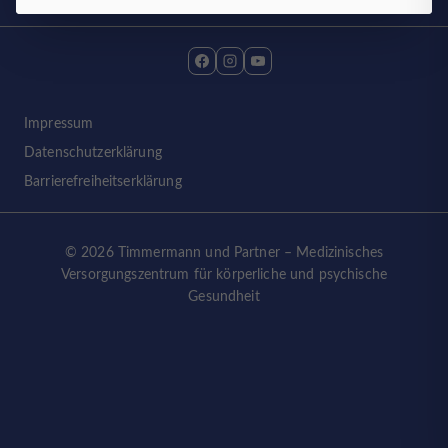
Plattformen werden standardmäßig blockiert. Wenn
externe Services akzeptiert werden, ist für den Zugriff
auf diese Inhalte keine manuelle Einwilligung mehr
erforderlich.
Impressum
Datenschutzerklärung
Barrierefreiheitserklärung
© 2026 Timmermann und Partner – Medizinisches
Versorgungszentrum für körperliche und psychische
Gesundheit