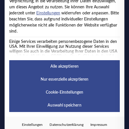
Verpflichtung, in die Verarbeitung Ihrer Daten einzuwilligen,
um dieses Angebot zu nutzen.
Sie können Ihre Auswahl
jederzeit unter
Einstellungen
widerrufen oder anpassen.
Bitte
beachten Sie, dass aufgrund individueller Einstellungen
möglicherweise nicht alle Funktionen der Website verfügbar
Medizinisches Versorgungszentrum
sind.
für körperliche und psychische Gesundheit
Timmermann und Partner
Einige Services verarbeiten personenbezogene Daten in den
USA. Mit Ihrer Einwilligung zur Nutzung dieser Services
willigen Sie auch in die Verarbeitung Ihrer Daten in den USA
gemäß Art. 49 (1) lit. a GDPR ein. Der EuGH stuft die USA
Marienstraße 37a
als ein Land mit unzureichendem Datenschutz nach EU-
27472 Cuxhaven
Standards ein. Es besteht beispielsweise die Gefahr, dass US-
Alle akzeptieren
Behörden personenbezogene Daten in
+49 4721 393650
Überwachungsprogrammen verarbeiten, ohne dass für
Nur essenzielle akzeptieren
Europäerinnen und Europäer eine Klagemöglichkeit besteht.
Es folgt eine Liste der Service-Gruppen, für die eine Einwilligung 
Essenziell
Cookie-Einstellungen
Essenzielle Services ermöglichen grundlegende
Funktionen und sind für das ordnungsgemäße
Über uns
Auswahl speichern
Funktionieren der Website erforderlich.
Karriere
Externe Medien
Kontakt
Einstellungen
Datenschutzerklärung
Impressum
Inhalte von Videoplattformen und Social-Media-