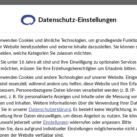
rapien
Standorte
Über uns
Karriere
Presse
Datenschutz-Einstellungen
erwenden Cookies und ähnliche Technologien, um grundlegende Funkti
r Website bereitzustellen und externe Inhalte darzustellen. Sie können 
eiden, welche Kategorien Sie zulassen möchten.
ie unter 16 Jahre alt sind und Ihre Einwilligung zu optionalen Services
möchten, müssen Sie Ihre Erziehungsberechtigten um Erlaubnis bitten.
erwenden Cookies und andere Technologien auf unserer Website. Einig
sind essenziell, während andere uns helfen, diese Website und Ihre Erf
Neurologie
bessern.
Personenbezogene Daten können verarbeitet werden (z. B. IP-
en), z. B. für personalisierte Anzeigen und Inhalte oder die Messung vo
en und Inhalten.
Weitere Informationen über die Verwendung Ihrer Da
 Sie in unserer
Datenschutzerklärung
.
Es besteht keine Verpflichtung, in
eitung Ihrer Daten einzuwilligen, um dieses Angebot zu nutzen.
Sie kö
uswahl jederzeit unter
Einstellungen
widerrufen oder anpassen.
Bitte
en Sie, dass aufgrund individueller Einstellungen möglicherweise nicht a
onen der Website verfügbar sind.