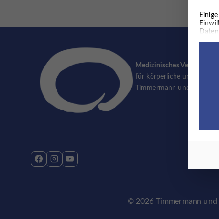
Einige
Einwil
Daten 
Land 
beisp
Überw
Europä
Medizinisches Versorgung
für körperliche und psychi
Es fo
Timmermann und Partner
© 2026 Timmermann und Pa