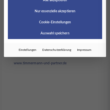
Alle akzeptieren
„Kunsttherapie in der psychosomatischen
Nur essenzielle akzeptieren
Behandlung“
– Ausdrucksmalen für Kinder und Erwachsene
Cookie-Einstellungen
– Malort nach Arno Stern (Paris)
Auswahl speichern
Es sind 4 Fortbildungspunkte von der Ärztekammer
Niedersachsen genehmigt.
Bitte denken Sie an Ihr Barcode-Etikett, falls
Einstellungen
Datenschutzerklärung
Impressum
vorhanden.
www.timmermann-und-partner.de