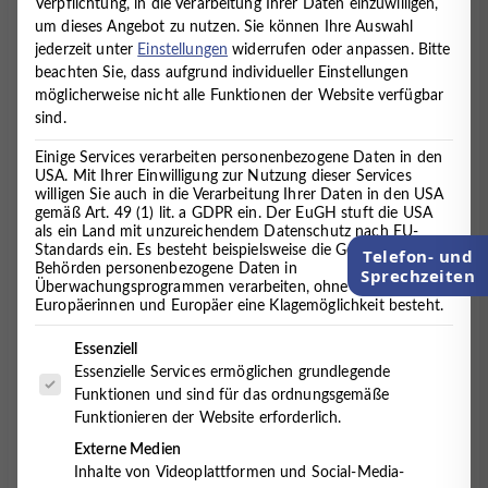
Verpflichtung, in die Verarbeitung Ihrer Daten einzuwilligen,
IM MVZ TIMMERMANN UND
um dieses Angebot zu nutzen.
Sie können Ihre Auswahl
PARTNER
jederzeit unter
Einstellungen
widerrufen oder anpassen.
Bitte
beachten Sie, dass aufgrund individueller Einstellungen
möglicherweise nicht alle Funktionen der Website verfügbar
1. November 2015
sind.
Einige Services verarbeiten personenbezogene Daten in den
USA. Mit Ihrer Einwilligung zur Nutzung dieser Services
Seit mittlerweile 60 Jahren erforscht Arno Stern am
willigen Sie auch in die Verarbeitung Ihrer Daten in den USA
Malort in Paris die Ausdrucksweise von Kindern und
gemäß Art. 49 (1) lit. a GDPR ein. Der EuGH stuft die USA
Erwachsenen, wenn sie ohne Vorgaben frei von
als ein Land mit unzureichendem Datenschutz nach EU-
Standards ein. Es besteht beispielsweise die Gefahr, dass US-
Interpretation, Bewertung und Beurteilung einfach
Telefon- und
Behörden personenbezogene Daten in
Sprechzeiten
malen können.
Überwachungsprogrammen verarbeiten, ohne dass für
Europäerinnen und Europäer eine Klagemöglichkeit besteht.
Das Ziel ist das Entdecken bzw. Wiederentdecken
Es folgt eine Liste der Service-Gruppen, für die eine Einwilligung 
der Freude am Malen sowie Entspannung und
Essenziell
Stressabbau und die Förderung der Entwicklung und
Essenzielle Services ermöglichen grundlegende
des eigenen Potenzials. Viele Malorte sind seitdem
Funktionen und sind für das ordnungsgemäße
nach dem Pariser Vorbild in Deutschland entstanden.
Funktionieren der Website erforderlich.
Externe Medien
Bekannt ist der Malort auch aus dem aktuellen
Inhalte von Videoplattformen und Social-Media-