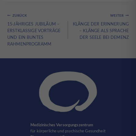
Beitragsnavigation
ZURÜCK
WEITER
15-JÄHRIGES JUBILÄUM –
KLÄNGE DER ERINNERUNG
ERSTKLASSIGE VORTRÄGE
– KLÄNGE ALS SPRACHE
UND EIN BUNTES
DER SEELE BEI DEMENZ
RAHMENPROGRAMM
Medizinisches Versorgungszentrum
für körperliche und psychische Gesundheit