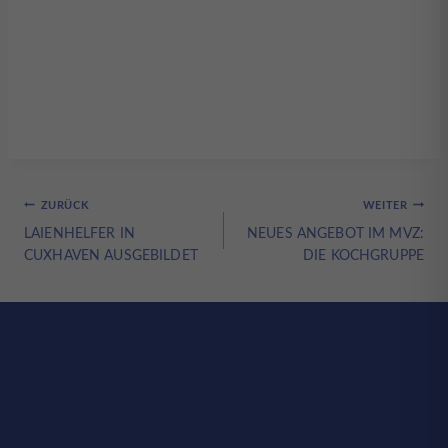
Beitragsnavigation
ZURÜCK
WEITER
LAIENHELFER IN
NEUES ANGEBOT IM MVZ:
CUXHAVEN AUSGEBILDET
DIE KOCHGRUPPE