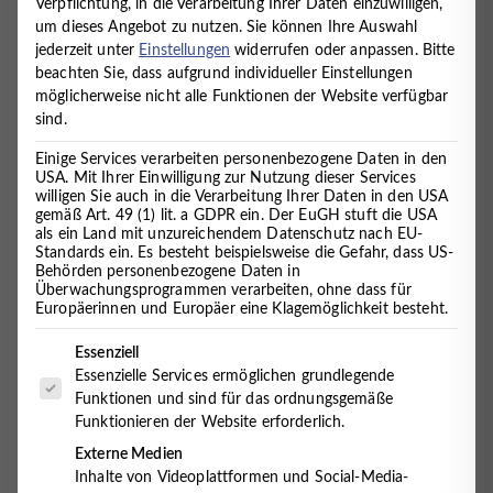
Verpflichtung, in die Verarbeitung Ihrer Daten einzuwilligen,
IST NICHT GLEICH WASSER“
um dieses Angebot zu nutzen.
Sie können Ihre Auswahl
jederzeit unter
Einstellungen
widerrufen oder anpassen.
Bitte
3. November 2016
beachten Sie, dass aufgrund individueller Einstellungen
möglicherweise nicht alle Funktionen der Website verfügbar
sind.
Dies ist Thema einer Abendveranstaltung am
Einige Services verarbeiten personenbezogene Daten in den
22.11.2016 um 18:30h.
USA. Mit Ihrer Einwilligung zur Nutzung dieser Services
willigen Sie auch in die Verarbeitung Ihrer Daten in den USA
Die Trinkwasserproblematik ist in aller Munde. Unser
gemäß Art. 49 (1) lit. a GDPR ein. Der EuGH stuft die USA
als ein Land mit unzureichendem Datenschutz nach EU-
Leitungswasser in Deutschland ist zwar eines der
Standards ein. Es besteht beispielsweise die Gefahr, dass US-
bestüberwachten Lebensmittel, aber viele belastende
Behörden personenbezogene Daten in
Stoffe können nicht oder nicht ausreichend eliminiert
Überwachungsprogrammen verarbeiten, ohne dass für
Europäerinnen und Europäer eine Klagemöglichkeit besteht.
werden. Die Süßwasserverknappung, der Verlust der
biologischen Vielfalt und der Klimawandel erzwingen
Es folgt eine Liste der Service-Gruppen, für die eine Einwilligung 
Essenziell
einen globalen Umweltwandel. Nach Exkursen,
Essenzielle Services ermöglichen grundlegende
beispielsweise zur Trinkwasser-/und
Funktionen und sind für das ordnungsgemäße
Mineralwasserverordnung und
Funktionieren der Website erforderlich.
Energetisierungsmöglichkeiten von Wasser, werden
Externe Medien
die „Umkehrosmose“ (eine Erfindung der NASA) und
Inhalte von Videoplattformen und Social-Media-
eine wissenschaftliche Arbeit über