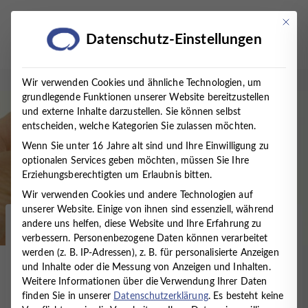
Zum
Inhalt
Mit die
Datenschutz-Einstellungen
springen
Wir verwenden Cookies und ähnliche Technologien, um
grundlegende Funktionen unserer Website bereitzustellen
und externe Inhalte darzustellen. Sie können selbst
entscheiden, welche Kategorien Sie zulassen möchten.
Wenn Sie unter 16 Jahre alt sind und Ihre Einwilligung zu
optionalen Services geben möchten, müssen Sie Ihre
Erziehungsberechtigten um Erlaubnis bitten.
Wir verwenden Cookies und andere Technologien auf
unserer Website. Einige von ihnen sind essenziell, während
andere uns helfen, diese Website und Ihre Erfahrung zu
Startseite
/
Presse
/
Veranstaltungen
/
verbessern.
Personenbezogene Daten können verarbeitet
FACHVORTRAG: „WASSER IST NICHT GLEICH
werden (z. B. IP-Adressen), z. B. für personalisierte Anzeigen
WASSER“
und Inhalte oder die Messung von Anzeigen und Inhalten.
Weitere Informationen über die Verwendung Ihrer Daten
FACHVORTRAG: „WASSER
finden Sie in unserer
Datenschutzerklärung
.
Es besteht keine