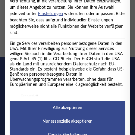
Verpflichtung, in die Verarbeitung Ihrer Daten einzuwilligen,
ganzheitliches, biopsychosoziales, das den Menschen in
um dieses Angebot zu nutzen.
Sie können Ihre Auswahl
seinen familiären und Umweltbezügen sieht und
jederzeit unter
Einstellungen
widerrufen oder anpassen.
Bitte
behandelt. Wir wissen aus Erfahrung, wie sich Körper
beachten Sie, dass aufgrund individueller Einstellungen
und…
möglicherweise nicht alle Funktionen der Website verfügbar
sind.
WEITERLESEN
BUCHHALTER
Einige Services verarbeiten personenbezogene Daten in den
(M/W/D)
USA. Mit Ihrer Einwilligung zur Nutzung dieser Services
willigen Sie auch in die Verarbeitung Ihrer Daten in den USA
gemäß Art. 49 (1) lit. a GDPR ein. Der EuGH stuft die USA
als ein Land mit unzureichendem Datenschutz nach EU-
Standards ein. Es besteht beispielsweise die Gefahr, dass US-
Behörden personenbezogene Daten in
Überwachungsprogrammen verarbeiten, ohne dass für
Europäerinnen und Europäer eine Klagemöglichkeit besteht.
Es folgt eine Liste der Service-Gruppen, für die eine Einwilligung 
Essenziell
Essenzielle Services ermöglichen grundlegende
Alle akzeptieren
Funktionen und sind für das ordnungsgemäße
Funktionieren der Website erforderlich.
Nur essenzielle akzeptieren
Medizinisches Versorgungszentrum
Externe Medien
für körperliche und psychische Gesundheit
Inhalte von Videoplattformen und Social-Media-