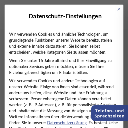
Zum
Inhalt
Mit die
Datenschutz-Einstellungen
springen
Wir verwenden Cookies und ähnliche Technologien, um
Startseite
grundlegende Funktionen unserer Website bereitzustellen
/
Verwaltung (m/w/d)
und externe Inhalte darzustellen. Sie können selbst
Verwaltung (m/w/d)
entscheiden, welche Kategorien Sie zulassen möchten.
Wenn Sie unter 16 Jahre alt sind und Ihre Einwilligung zu
optionalen Services geben möchten, müssen Sie Ihre
Buchhalter (m/w/d)
Erziehungsberechtigten um Erlaubnis bitten.
Wir verwenden Cookies und andere Technologien auf
Wir suchen für unseren Standort
unserer Website. Einige von ihnen sind essenziell, während
in Cuxhaven eine/n Buchhalter/in in Teilzeit (30
andere uns helfen, diese Website und Ihre Erfahrung zu
Stunden). Das MVZ Timmermann und Partner ist die
verbessern.
Personenbezogene Daten können verarbeitet
Fachpraxis im Elbe-Weser-Dreieck für
werden (z. B. IP-Adressen), z. B. für personalisierte Anzeigen
Psychosomatische Medizin, Psychiatrie, Kinder- und
Telefon- und
und Inhalte oder die Messung von Anzeigen und Inhalten.
Jugendpsychiatrie, Psychotherapie, Neurologie,
Sprechzeiten
Weitere Informationen über die Verwendung Ihrer Daten
Ergotherapie, Logopädie und Ernährungsmedizin.
finden Sie in unserer
Datenschutzerklärung
.
Es besteht keine
Ganzheitlich. Unser Gesundheitsverständnis ist ein