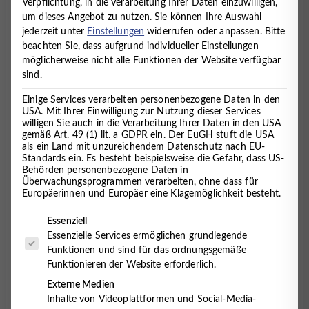
Verpflichtung, in die Verarbeitung Ihrer Daten einzuwilligen,
Fachpraxis im Elbe-Weser-Dreieck für
um dieses Angebot zu nutzen.
Sie können Ihre Auswahl
Psychosomatische Medizin, Psychiatrie, Kinder- und
jederzeit unter
Einstellungen
widerrufen oder anpassen.
Bitte
Jugendpsychiatrie, Psychotherapie, Neurologie,
beachten Sie, dass aufgrund individueller Einstellungen
Ergotherapie, Logopädie und Ernährungsmedizin.
möglicherweise nicht alle Funktionen der Website verfügbar
sind.
Ganzheitlich.
Unser Gesundheitsverständnis ist ein
Einige Services verarbeiten personenbezogene Daten in den
ganzheitliches, biopsychosoziales, das den Menschen
USA. Mit Ihrer Einwilligung zur Nutzung dieser Services
in seinen familiären und Umweltbezügen sieht und
willigen Sie auch in die Verarbeitung Ihrer Daten in den USA
behandelt. Wir wissen aus Erfahrung, wie sich Körper
gemäß Art. 49 (1) lit. a GDPR ein. Der EuGH stuft die USA
als ein Land mit unzureichendem Datenschutz nach EU-
und Seele gegenseitig beeinflussen.
Standards ein. Es besteht beispielsweise die Gefahr, dass US-
Behörden personenbezogene Daten in
Überwachungsprogrammen verarbeiten, ohne dass für
Regional und bundesweit einzigartig.
Mit Standorten
Europäerinnen und Europäer eine Klagemöglichkeit besteht.
in Cuxhaven, Oldenburg, Hemmoor und Lüneburg
sowie insgesamt 8 Fachdisziplinen unter einem Dach
Es folgt eine Liste der Service-Gruppen, für die eine Einwilligung 
Essenziell
gewähren wir eine bundesweit einzigartige ambulante
Essenzielle Services ermöglichen grundlegende
Versorgung unserer Patient:innen.
Funktionen und sind für das ordnungsgemäße
Funktionieren der Website erforderlich.
Multimodal und fachübergreifend.
Regelmäßige
Externe Medien
Teamsitzungen und ein fachübergreifender Austausch
Inhalte von Videoplattformen und Social-Media-