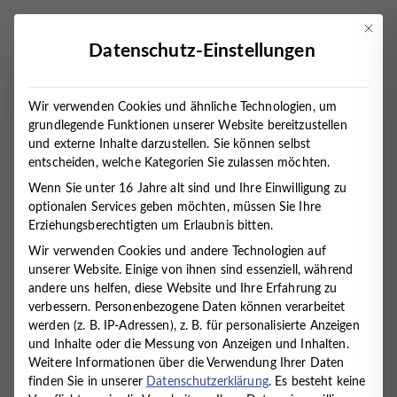
Zum
Inhalt
Mit die
Datenschutz-Einstellungen
springen
Wir verwenden Cookies und ähnliche Technologien, um
grundlegende Funktionen unserer Website bereitzustellen
und externe Inhalte darzustellen. Sie können selbst
Ärztlicher Psychotherapeut
entscheiden, welche Kategorien Sie zulassen möchten.
(m/w/d)
Wenn Sie unter 16 Jahre alt sind und Ihre Einwilligung zu
optionalen Services geben möchten, müssen Sie Ihre
Startseite
Erziehungsberechtigten um Erlaubnis bitten.
/
Ärztlicher Psychotherapeut (m/w/d)
Wir verwenden Cookies und andere Technologien auf
unserer Website. Einige von ihnen sind essenziell, während
andere uns helfen, diese Website und Ihre Erfahrung zu
Wir suchen für unseren Standort in
Lüneburg
verbessern.
Personenbezogene Daten können verarbeitet
(Reppenstedt)
eine/n
Ärztliche/n
werden (z. B. IP-Adressen), z. B. für personalisierte Anzeigen
Psychotherapeutin/en
in
Voll- oder Teilzeit
.
und Inhalte oder die Messung von Anzeigen und Inhalten.
Weitere Informationen über die Verwendung Ihrer Daten
finden Sie in unserer
Datenschutzerklärung
.
Es besteht keine
Das MVZ Timmermann und Partner ist die