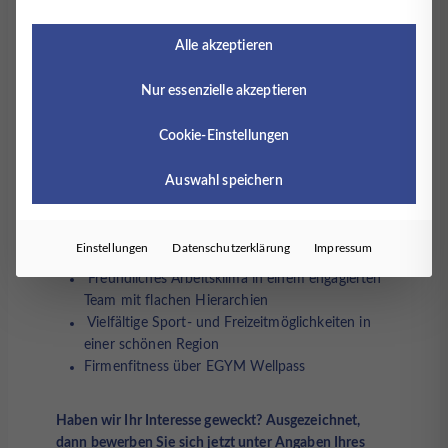
Timmermann und Partner:
Alle akzeptieren
Ein abwechslungsreiches, anspruchsvolles
Aufgabengebiet
Nur essenzielle akzeptieren
Festanstellung oder Einstieg als Teilhaber/in
einer Partnerschaftsgesellschaft mit großem
Cookie-Einstellungen
Wachstumspotential
Flexible, familienfreundliche Arbeitszeitmodelle
Auswahl speichern
Keine festen Wochenenddienste und
Nachtschichten
Interne und externe Fort- und Weiterbildungen,
Einstellungen
Datenschutzerklärung
Impressum
Supervisionen und Balintgruppen
Freundliches Arbeitsklima in einem engagierten
Team mit flachen Hierarchien
Vielfältige Sport- und Freizeitmöglichkeiten in
einer schönen Region
Firmenfitness über EGYM Wellpass
Haben wir Ihr Interesse geweckt? Ausgezeichnet,
dann bewerben Sie sich jetzt unter Angaben Ihres