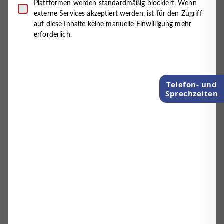
Plattformen werden standardmäßig blockiert. Wenn
Behandlungsansätze miteinander kombiniert und im
externe Services akzeptiert werden, ist für den Zugriff
ambulanten Bereich einzigartig ist.
auf diese Inhalte keine manuelle Einwilligung mehr
erforderlich.
Miteinander.
Teamwork und Wertschätzung,
Begeisterung und Engagement sowie eine hohe
Identifikation mit unserem Projekt zeichnen uns aus.
Telefon- und
Sprechzeiten
Wo andere Urlaub machen.
Mit der Nordsee und
dem Wattenmeer vor der Tür haben Sie bei uns die
Chance auf eine sinnstiftende Tätigkeit und
beruflichen Erfolg in Verbindung mit einer hohen
Lebensqualität!
Ihre Verantwortungsbereiche:
Selbstständige Durchführung der Ergotherapie
nach ärztlicher Verordnung
Befunderhebung, Diagnostik und Behandlung
mit entsprechender Dokumentation