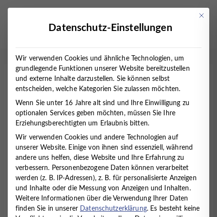
Zum
Inhalt
Mit die
Datenschutz-Einstellungen
springen
Wir verwenden Cookies und ähnliche Technologien, um
grundlegende Funktionen unserer Website bereitzustellen
und externe Inhalte darzustellen. Sie können selbst
Ergotherapeut (m/w/d)
entscheiden, welche Kategorien Sie zulassen möchten.
Wenn Sie unter 16 Jahre alt sind und Ihre Einwilligung zu
Startseite
/
Ergotherapeut (m/w/d)
optionalen Services geben möchten, müssen Sie Ihre
Erziehungsberechtigten um Erlaubnis bitten.
Wir verwenden Cookies und andere Technologien auf
Wir suchen für unseren Standort
unserer Website. Einige von ihnen sind essenziell, während
in
Cuxhaven
eine/n
Ergotherapeut*in
in
Voll- oder
andere uns helfen, diese Website und Ihre Erfahrung zu
Teilzeit.
verbessern.
Personenbezogene Daten können verarbeitet
werden (z. B. IP-Adressen), z. B. für personalisierte Anzeigen
und Inhalte oder die Messung von Anzeigen und Inhalten.
Das MVZ Timmermann und Partner ist die
Weitere Informationen über die Verwendung Ihrer Daten
Fachpraxis im Elbe-Weser-Dreieck für
finden Sie in unserer
Datenschutzerklärung
.
Es besteht keine
Psychosomatische Medizin, Psychiatrie, Kinder- und