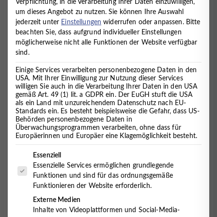
Verpflichtung, in die Verarbeitung Ihrer Daten einzuwilligen,
Jugendpsychiatrie, Psychotherapie, Neurologie,
um dieses Angebot zu nutzen.
Sie können Ihre Auswahl
Ergotherapie, Logopädie und Ernährungsmedizin.
jederzeit unter
Einstellungen
widerrufen oder anpassen.
Bitte
beachten Sie, dass aufgrund individueller Einstellungen
möglicherweise nicht alle Funktionen der Website verfügbar
Ganzheitlich.
Unser Gesundheitsverständnis ist ein
sind.
ganzheitliches, biopsychosoziales, das den Menschen
in seinen familiären und Umweltbezügen sieht und
Einige Services verarbeiten personenbezogene Daten in den
behandelt. Wir wissen aus Erfahrung, wie sich Körper
USA. Mit Ihrer Einwilligung zur Nutzung dieser Services
willigen Sie auch in die Verarbeitung Ihrer Daten in den USA
und Seele gegenseitig beeinflussen.
gemäß Art. 49 (1) lit. a GDPR ein. Der EuGH stuft die USA
als ein Land mit unzureichendem Datenschutz nach EU-
Standards ein. Es besteht beispielsweise die Gefahr, dass US-
Regional und bundesweit einzigartig.
Mit Standorten
Behörden personenbezogene Daten in
in Cuxhaven, Oldenburg, Hemmoor und Lüneburg
Überwachungsprogrammen verarbeiten, ohne dass für
sowie insgesamt 8 Fachdisziplinen unter einem Dach
Europäerinnen und Europäer eine Klagemöglichkeit besteht.
gewähren wir eine bundesweit einzigartige ambulante
Es folgt eine Liste der Service-Gruppen, für die eine Einwilligung 
Versorgung unserer Patient:innen.
Essenziell
Essenzielle Services ermöglichen grundlegende
Funktionen und sind für das ordnungsgemäße
Multimodal und fachübergreifend.
Regelmäßige
Funktionieren der Website erforderlich.
Teamsitzungen und ein fachübergreifender Austausch
Externe Medien
unter den Kolleg:innen ermöglichen ein innovatives
Inhalte von Videoplattformen und Social-Media-
Behandlungskonzept, das unterschiedliche