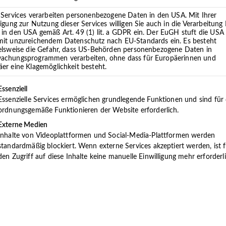
praxis im Elbe-Weser-Dreieck für Psychosomatische
 Services verarbeiten personenbezogene Daten in den USA. Mit Ihrer
atrie, Psychotherapie, Neurologie, Ergotherapie,
ligung zur Nutzung dieser Services willigen Sie auch in die Verarbeitung 
in den USA gemäß Art. 49 (1) lit. a GDPR ein. Der EuGH stuft die USA 
mit unzureichendem Datenschutz nach EU-Standards ein. Es besteht
ielsweise die Gefahr, dass US-Behörden personenbezogene Daten in
ein ganzheitliches, biopsychosoziales, das den
achungsprogrammen verarbeiten, ohne dass für Europäerinnen und
er eine Klagemöglichkeit besteht.
gen sieht und behandelt. Wir wissen aus Erfahrung,
sen.
lgt eine Liste der Service-Gruppen, für die eine Einwilligung 
Essenziell
Essenzielle Services ermöglichen grundlegende Funktionen und sind für
ordnungsgemäße Funktionieren der Website erforderlich.
dorten in Cuxhaven, Oldenburg, Hemmoor und
nter einem Dach gewähren wir eine bundesweit
Externe Medien
Inhalte von Videoplattformen und Social-Media-Plattformen werden
ent:innen.
standardmäßig blockiert. Wenn externe Services akzeptiert werden, ist f
den Zugriff auf diese Inhalte keine manuelle Einwilligung mehr erforderli
 Teamsitzungen und ein fachübergreifender Austausch
ives Behandlungskonzept, das unterschiedliche
im ambulanten Bereich einzigartig ist.
geisterung und Engagement sowie eine hohe