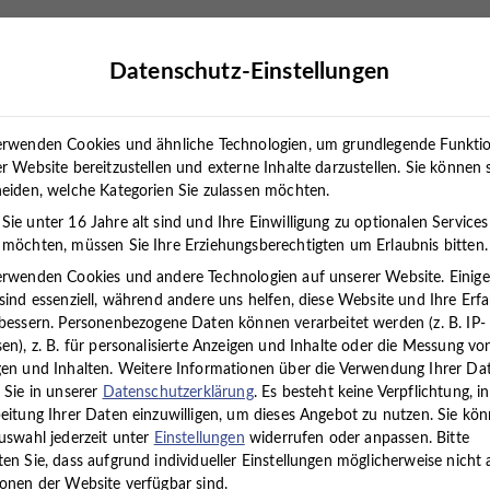
rapien
Standorte
Über uns
Karriere
Presse
Datenschutz-Einstellungen
erwenden Cookies und ähnliche Technologien, um grundlegende Funkti
r Website bereitzustellen und externe Inhalte darzustellen. Sie können 
eiden, welche Kategorien Sie zulassen möchten.
ie unter 16 Jahre alt sind und Ihre Einwilligung zu optionalen Services
iatrie und Psychothera
möchten, müssen Sie Ihre Erziehungsberechtigten um Erlaubnis bitten.
erwenden Cookies und andere Technologien auf unserer Website. Einig
sind essenziell, während andere uns helfen, diese Website und Ihre Erf
erapie (m/w/d)
bessern.
Personenbezogene Daten können verarbeitet werden (z. B. IP-
en), z. B. für personalisierte Anzeigen und Inhalte oder die Messung vo
en und Inhalten.
Weitere Informationen über die Verwendung Ihrer Da
 Sie in unserer
Datenschutzerklärung
.
Es besteht keine Verpflichtung, in
eine/n
Facharzt/ärztin für Psychiatrie und
eitung Ihrer Daten einzuwilligen, um dieses Angebot zu nutzen.
Sie kö
uswahl jederzeit unter
Einstellungen
widerrufen oder anpassen.
Bitte
en Sie, dass aufgrund individueller Einstellungen möglicherweise nicht a
onen der Website verfügbar sind.