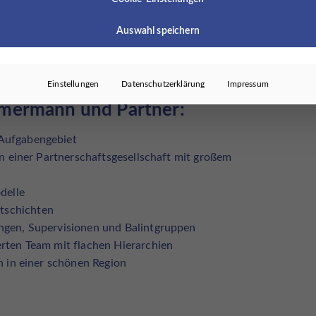
 Berufserfahrungen sammeln können
h Flexibilität und innovatives Denken aus
Auswahl speichern
nd soziale Kompetenz
Einstellungen
Datenschutzerklärung
Impressum
mmermann und Partner:
 Aufgabengebiet
in einer Partnerschaftsgesellschaft mit großem
delle
tschichten
ngen, Supervisionen und Balintgruppen
erten Team mit flachen Hierarchien
n in einer schönen Region