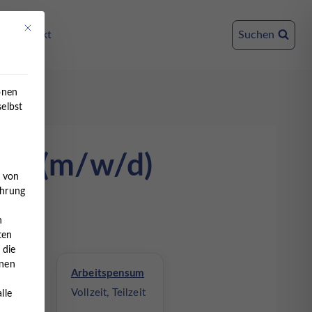
Mit diesem Button wird der Dialog geschlossen. Seine Funktionalität ist ident
Kontakt
Suchen
onen
selbst
pie (m/w/d)
e von
ahrung
n
ten
 die
nnen
Arbeitspensum
Vollzeit, Teilzeit
lle