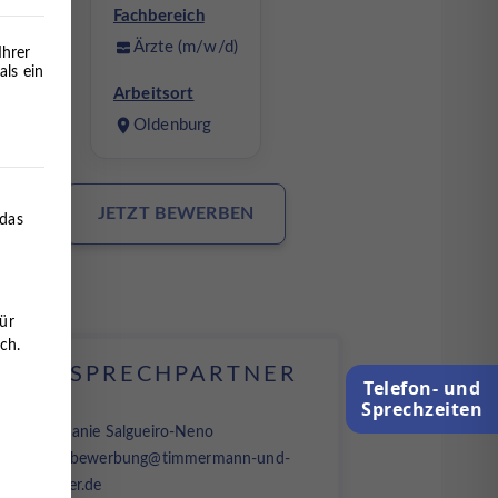
Fachbereich
Ärzte (m/w/d)
Ihrer
als ein
Arbeitsort
Oldenburg
erteilt werden kann. Die erste Service-Gruppe ist essenziell 
JETZT BEWERBEN
 das
ür
ch.
ANSPRECHPARTNER
Telefon- und
Sprechzeiten
Stephanie Salgueiro-Neno
Mail:
bewerbung@timmermann-und-
partner.de