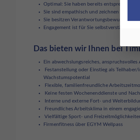
Optimal: Sie haben bereits entsprechende
Sie sind empathisch und zeichnen sich durc
Sie besitzen Verantwortungsbewusstsein u
Engagement ist für Sie selbstverständlich
Das bieten wir Ihnen bei Ti
Ein abwechslungsreiches, anspruchsvolles
Festanstellung oder Einstieg als Teilhaber/
Wachstumspotential
Flexible, familienfreundliche Arbeitszeitmo
Keine festen Wochenenddienste und Nach
Interne und externe Fort- und Weiterbildu
Freundliches Arbeitsklima in einem engagi
Vielfältige Sport- und Freizeitmöglichkeite
Firmenfitness über EGYM Wellpass