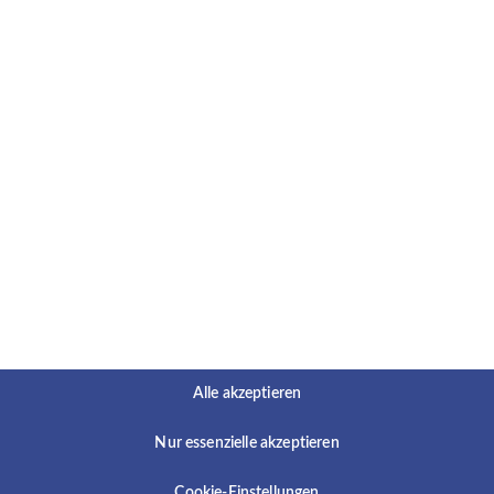
 aus.
e:
 psychiatrischen Sprechstunde
lichen Diagnostik
des Therapieprogramms
 Kriseninterventionen
en
nst
externen Fort- und Weiterbildungen
nnovativen Behandlungsangebotes
Alle akzeptieren
en Sie aus:
Nur essenzielle akzeptieren
und Psychotherapie
Cookie-Einstellungen