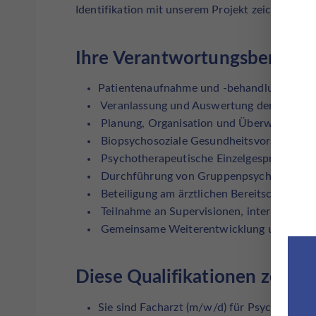
Identifikation mit unserem Projekt zeichnen uns
Ihre Verantwortungsbereich
Patientenaufnahme und -behandlung in der
Veranlassung und Auswertung der erforder
Planung, Organisation und Überwachung 
Biopsychosoziale Gesundheitsvorsorge
Psychotherapeutische Einzelgespräche und
Durchführung von Gruppenpsychotherapi
Beteiligung am ärztlichen Bereitschaftsdie
Teilnahme an Supervisionen, internen und 
Gemeinsame Weiterentwicklung unseres i
Diese Qualifikationen zeichn
Sie sind Facharzt (m/w/d) für Psychiatrie 