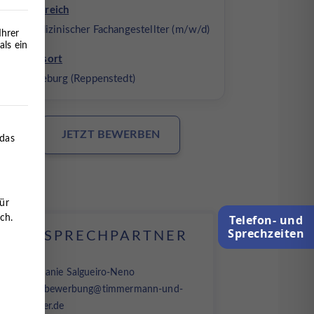
Fachbereich
Medizinischer Fachangestellter (m/w/d)
Ihrer
als ein
Arbeitsort
Lüneburg (Reppenstedt)
erteilt werden kann. Die erste Service-Gruppe ist essenziell 
JETZT BEWERBEN
 das
ür
Telefon- und
ch.
Sprechzeiten
ANSPRECHPARTNER
Stephanie Salgueiro-Neno
Mail:
bewerbung@timmermann-und-
partner.de