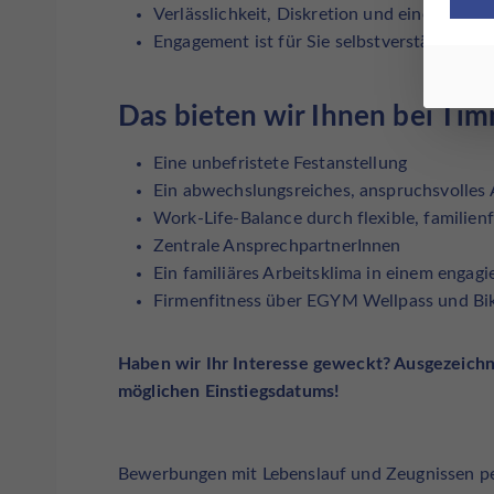
Verlässlichkeit, Diskretion und eine genau
Engagement ist für Sie selbstverständlich
Das bieten wir Ihnen bei Ti
Eine unbefristete Festanstellung
Ein abwechslungsreiches, anspruchsvolles
Work-Life-Balance durch flexible, familien
Zentrale AnsprechpartnerInnen
Ein familiäres Arbeitsklima in einem engagi
Firmenfitness über EGYM Wellpass und Bik
Haben wir Ihr Interesse geweckt? Ausgezeichn
möglichen Einstiegsdatums!
Bewerbungen mit Lebenslauf und Zeugnissen 