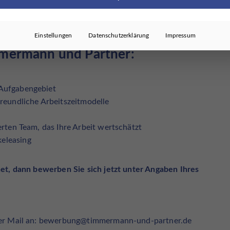
e Arbeitsweise
Einstellungen
Datenschutzerklärung
Impressum
mmermann und Partner:
 Aufgabengebiet
freundliche Arbeitszeitmodelle
erten Team, das Ihre Arbeit wertschätzt
eleasing
et, dann bewerben Sie sich jetzt unter Angaben Ihres
per Mail an: bewerbung@timmermann-und-partner.de