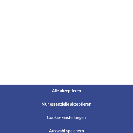
 aus.
e:
t
Alle akzeptieren
en Sie aus:
Nur essenzielle akzeptieren
/w/d)
 Berufserfahrungen sammeln können
Cookie-Einstellungen
h Flexibilität und innovatives Denken aus
nd soziale Kompetenz
Auswahl speichern