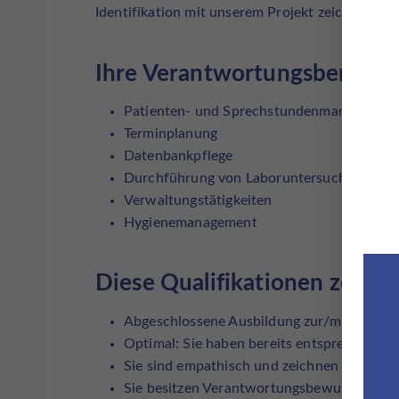
Identifikation mit unserem Projekt zeichnen uns
Ihre Verantwortungsbereich
Patienten- und Sprechstundenmanagemen
Terminplanung
Datenbankpflege
Durchführung von Laboruntersuchungen
Verwaltungstätigkeiten
Hygienemanagement
Diese Qualifikationen zeichn
Abgeschlossene Ausbildung zur/m MFA (m
Optimal: Sie haben bereits entsprechende
Sie sind empathisch und zeichnen sich durc
Sie besitzen Verantwortungsbewusstsein u