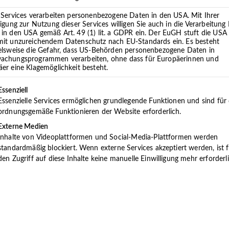
praxis im Elbe-Weser-Dreieck für Psychosomatische
 Services verarbeiten personenbezogene Daten in den USA. Mit Ihrer
atrie, Psychotherapie, Neurologie, Ergotherapie,
ligung zur Nutzung dieser Services willigen Sie auch in die Verarbeitung 
in den USA gemäß Art. 49 (1) lit. a GDPR ein. Der EuGH stuft die USA 
mit unzureichendem Datenschutz nach EU-Standards ein. Es besteht
ielsweise die Gefahr, dass US-Behörden personenbezogene Daten in
ein ganzheitliches, biopsychosoziales, das den
achungsprogrammen verarbeiten, ohne dass für Europäerinnen und
er eine Klagemöglichkeit besteht.
gen sieht und behandelt. Wir wissen aus Erfahrung,
sen.
lgt eine Liste der Service-Gruppen, für die eine Einwilligung 
Essenziell
Essenzielle Services ermöglichen grundlegende Funktionen und sind für
ordnungsgemäße Funktionieren der Website erforderlich.
dorten in Cuxhaven, Oldenburg, Hemmoor und
nter einem Dach gewähren wir eine bundesweit
Externe Medien
Inhalte von Videoplattformen und Social-Media-Plattformen werden
ent:innen.
standardmäßig blockiert. Wenn externe Services akzeptiert werden, ist f
den Zugriff auf diese Inhalte keine manuelle Einwilligung mehr erforderli
 Teamsitzungen und ein fachübergreifender Austausch
ives Behandlungskonzept, das unterschiedliche
im ambulanten Bereich einzigartig ist.
geisterung und Engagement sowie eine hohe