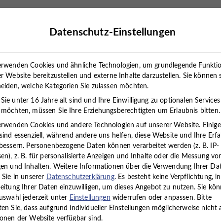
rapien
Standorte
Über uns
Karriere
Presse
Datenschutz-Einstellungen
erwenden Cookies und ähnliche Technologien, um grundlegende Funkti
r Website bereitzustellen und externe Inhalte darzustellen. Sie können 
eiden, welche Kategorien Sie zulassen möchten.
ie unter 16 Jahre alt sind und Ihre Einwilligung zu optionalen Services
hangestellter (m/w/d)
möchten, müssen Sie Ihre Erziehungsberechtigten um Erlaubnis bitten.
erwenden Cookies und andere Technologien auf unserer Website. Einig
sind essenziell, während andere uns helfen, diese Website und Ihre Erf
)
bessern.
Personenbezogene Daten können verarbeitet werden (z. B. IP-
en), z. B. für personalisierte Anzeigen und Inhalte oder die Messung vo
en und Inhalten.
Weitere Informationen über die Verwendung Ihrer Da
 Sie in unserer
Datenschutzerklärung
.
Es besteht keine Verpflichtung, in
Reppenstedt)
eine/n
Medizinische/n
eitung Ihrer Daten einzuwilligen, um dieses Angebot zu nutzen.
Sie kö
he).
uswahl jederzeit unter
Einstellungen
widerrufen oder anpassen.
Bitte
en Sie, dass aufgrund individueller Einstellungen möglicherweise nicht a
onen der Website verfügbar sind.