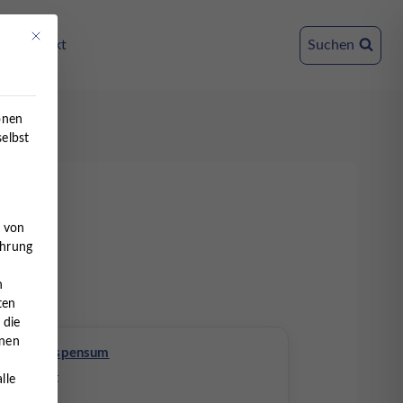
Mit diesem Button wird der Dialog geschlossen. Seine Funktionalität ist ident
Kontakt
Suchen
onen
selbst
e von
ahrung
n
ten
 die
nnen
Arbeitspensum
Teilzeit
lle