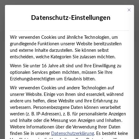
Zum
Inhalt
Mit die
Datenschutz-Einstellungen
springen
Wir verwenden Cookies und ähnliche Technologien, um
grundlegende Funktionen unserer Website bereitzustellen
und externe Inhalte darzustellen. Sie können selbst
Medizinischer
entscheiden, welche Kategorien Sie zulassen möchten.
Fachangestellter (m/w/d)
Wenn Sie unter 16 Jahre alt sind und Ihre Einwilligung zu
optionalen Services geben möchten, müssen Sie Ihre
Startseite
Erziehungsberechtigten um Erlaubnis bitten.
/
Medizinischer Fachangestellter (m/w/d)
Wir verwenden Cookies und andere Technologien auf
unserer Website. Einige von ihnen sind essenziell, während
andere uns helfen, diese Website und Ihre Erfahrung zu
Wir suchen für unseren Standort
verbessern.
Personenbezogene Daten können verarbeitet
in
Oldenburg
eine/n
Medizinische/n
werden (z. B. IP-Adressen), z. B. für personalisierte Anzeigen
Fachangestellte/n (m/w/d)
in Teilzeit (20 h/Woche).
und Inhalte oder die Messung von Anzeigen und Inhalten.
Weitere Informationen über die Verwendung Ihrer Daten
finden Sie in unserer
Datenschutzerklärung
.
Es besteht keine
Das MVZ Timmermann und Partner ist die