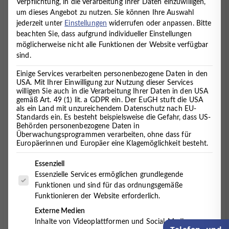
Verpflichtung, in die Verarbeitung Ihrer Daten einzuwilligen,
Fachpraxis im Elbe-Weser-Dreieck für
um dieses Angebot zu nutzen.
Sie können Ihre Auswahl
Psychosomatische Medizin, Psychiatrie, Kinder- und
jederzeit unter
Einstellungen
widerrufen oder anpassen.
Bitte
Jugendpsychiatrie, Psychotherapie, Neurologie,
beachten Sie, dass aufgrund individueller Einstellungen
Ergotherapie, Logopädie und Ernährungsmedizin.
möglicherweise nicht alle Funktionen der Website verfügbar
sind.
Ganzheitlich.
Unser Gesundheitsverständnis ist ein
Einige Services verarbeiten personenbezogene Daten in den
ganzheitliches, biopsychosoziales, das den Menschen
USA. Mit Ihrer Einwilligung zur Nutzung dieser Services
in seinen familiären und Umweltbezügen sieht und
willigen Sie auch in die Verarbeitung Ihrer Daten in den USA
behandelt. Wir wissen aus Erfahrung, wie sich Körper
gemäß Art. 49 (1) lit. a GDPR ein. Der EuGH stuft die USA
als ein Land mit unzureichendem Datenschutz nach EU-
und Seele gegenseitig beeinflussen.
Standards ein. Es besteht beispielsweise die Gefahr, dass US-
Behörden personenbezogene Daten in
Überwachungsprogrammen verarbeiten, ohne dass für
Regional und bundesweit einzigartig.
Mit Standorten
Europäerinnen und Europäer eine Klagemöglichkeit besteht.
in Cuxhaven, Oldenburg, Hemmoor und Lüneburg
sowie insgesamt 8 Fachdisziplinen unter einem Dach
Es folgt eine Liste der Service-Gruppen, für die eine Einwilligung 
Essenziell
gewähren wir eine bundesweit einzigartige ambulante
Essenzielle Services ermöglichen grundlegende
Versorgung unserer Patient:innen.
Funktionen und sind für das ordnungsgemäße
Funktionieren der Website erforderlich.
Multimodal und fachübergreifend.
Regelmäßige
Externe Medien
Teamsitzungen und ein fachübergreifender Austausch
Inhalte von Videoplattformen und Social-Media-