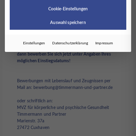
Zentrale AnsprechpartnerInnen
Cookie-Einstellungen
Ein familiäres Arbeitsklima in einem engagierten
Team, das Ihre Arbeit wertschätzt
Auswahl speichern
Firmenfitness über EGYM Wellpass und
Bikeleasing
Einstellungen
Datenschutzerklärung
Impressum
Haben wir Ihr Interesse geweckt? Ausgezeichnet,
dann bewerben Sie sich jetzt unter Angaben Ihres
möglichen Einstiegsdatums!
Bewerbungen mit Lebenslauf und Zeugnissen per
Mail an: bewerbung@timmermann-und-partner.de
oder schriftlich an:
MVZ für körperliche und psychische Gesundheit
Timmermann und Partner
Marienstr. 37a
27472 Cuxhaven