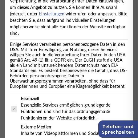
Verpflichtung, in die Verarbeitung Ihrer Daten einzuwilligen,
Psychologen, Psychotherapeuten, Physiotherapeuten,
um dieses Angebot zu nutzen.
Sie können Ihre Auswahl
Ergotherapeuten, Logopäden, Sozialarbeiter,
jederzeit unter
Einstellungen
widerrufen oder anpassen.
Bitte
Ökotrophologen sowie Musik- und Reittherapeuten
beachten Sie, dass aufgrund individueller Einstellungen
zusammen.
möglicherweise nicht alle Funktionen der Website verfügbar
sind.
Einige Services verarbeiten personenbezogene Daten in den
USA. Mit Ihrer Einwilligung zur Nutzung dieser Services
willigen Sie auch in die Verarbeitung Ihrer Daten in den USA
gemäß Art. 49 (1) lit. a GDPR ein. Der EuGH stuft die USA
als ein Land mit unzureichendem Datenschutz nach EU-
Standards ein. Es besteht beispielsweise die Gefahr, dass US-
Behörden personenbezogene Daten in
Überwachungsprogrammen verarbeiten, ohne dass für
Europäerinnen und Europäer eine Klagemöglichkeit besteht.
Es folgt eine Liste der Service-Gruppen, für die eine Einwilligung 
Essenziell
Essenzielle Services ermöglichen grundlegende
Funktionen und sind für das ordnungsgemäße
Funktionieren der Website erforderlich.
Telefon- und
Externe Medien
Sprechzeiten
Inhalte von Videoplattformen und Social-Media-