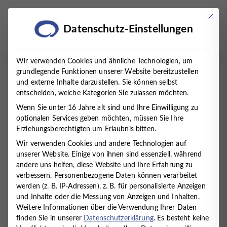
Zum
Inhalt
Mit die
Datenschutz-Einstellungen
springen
Wir verwenden Cookies und ähnliche Technologien, um
grundlegende Funktionen unserer Website bereitzustellen
und externe Inhalte darzustellen. Sie können selbst
Startseite
/
Karriere
entscheiden, welche Kategorien Sie zulassen möchten.
Wenn Sie unter 16 Jahre alt sind und Ihre Einwilligung zu
optionalen Services geben möchten, müssen Sie Ihre
Starten Sie Ihre nächste
Erziehungsberechtigten um Erlaubnis bitten.
Wir verwenden Cookies und andere Technologien auf
Karriere bei uns
unserer Website. Einige von ihnen sind essenziell, während
andere uns helfen, diese Website und Ihre Erfahrung zu
Wir, das MVZ Timmermann und Partner, sind eine
verbessern.
Personenbezogene Daten können verarbeitet
Fachpraxis für Psychosomatische Medizin,
werden (z. B. IP-Adressen), z. B. für personalisierte Anzeigen
Psychotherapie, Psychiatrie, Kinder- und
und Inhalte oder die Messung von Anzeigen und Inhalten.
Jugendpsychotherapie und Kinder- und
Weitere Informationen über die Verwendung Ihrer Daten
Jugendpsychiatrie mit 4 Standorten im Norden
finden Sie in unserer
Datenschutzerklärung
.
Es besteht keine
Niedersachsens. In unserem Team arbeiten Mediziner,