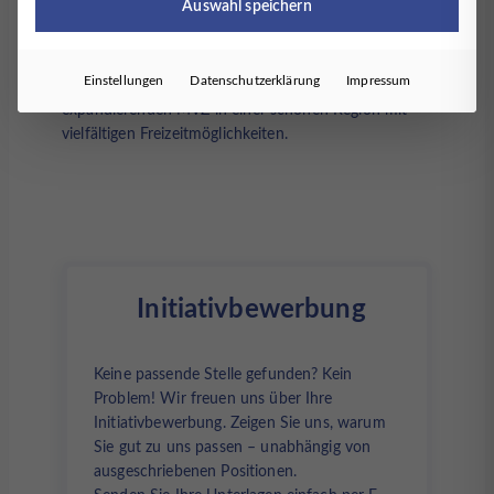
Auswahl speichern
zeigen, Verantwortung zu übernehmen, sich
weiterzuentwickeln ? Dann bewerben Sie sich jetzt
bei uns und übernehmen Sie ein spannendes,
Einstellungen
Datenschutzerklärung
Impressum
breitgefächertes Aufgabenspektrum in einem
expandierenden MVZ in einer schönen Region mit
vielfältigen Freizeitmöglichkeiten.
Initiativbewerbung
Keine passende Stelle gefunden? Kein
Problem! Wir freuen uns über Ihre
Initiativbewerbung. Zeigen Sie uns, warum
Sie gut zu uns passen – unabhängig von
ausgeschriebenen Positionen.