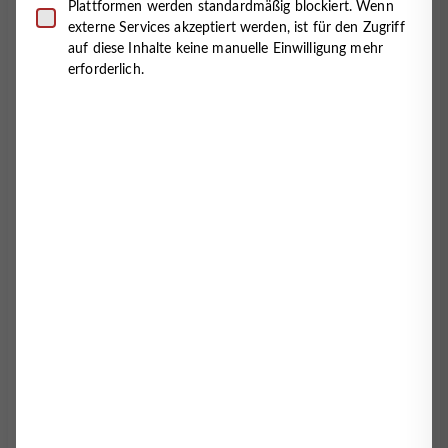
Plattformen werden standardmäßig blockiert. Wenn
Richten Sie einen Blick auf unsere offenen
externe Services akzeptiert werden, ist für den Zugriff
Positionen und finden Sie die passende
auf diese Inhalte keine manuelle Einwilligung mehr
erforderlich.
Herausforderung für Ihre Qualifikation und
Interessen.
Stellenangebote ansehen
Sie befinden sich noch in der Ausbildung
oder möchten in ein neues Berufsfeld
einsteigen? Erfahren Sie mehr über unsere
Ausbildungsangebote und die Möglichkeiten
für Praktika oder Berufseinstiege.
Ausbildungen ansehen