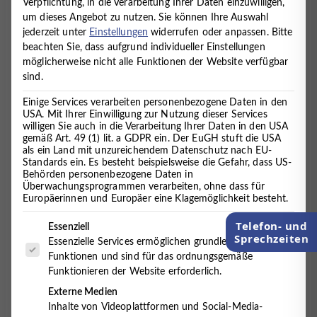
Verpflichtung, in die Verarbeitung Ihrer Daten einzuwilligen,
Grundstufe
um dieses Angebot zu nutzen.
Sie können Ihre Auswahl
jederzeit unter
Einstellungen
widerrufen oder anpassen.
Bitte
19. September 2023
beachten Sie, dass aufgrund individueller Einstellungen
möglicherweise nicht alle Funktionen der Website verfügbar
sind.
17. + 18. November 2023
(jeweils 10:00 Uhr – 17:30
Einige Services verarbeiten personenbezogene Daten in den
USA. Mit Ihrer Einwilligung zur Nutzung dieser Services
Uhr)
willigen Sie auch in die Verarbeitung Ihrer Daten in den USA
gemäß Art. 49 (1) lit. a GDPR ein. Der EuGH stuft die USA
Veranstaltungsort:
als ein Land mit unzureichendem Datenschutz nach EU-
MVZ Timmermann und Partner, Marienstr. 37a,
Standards ein. Es besteht beispielsweise die Gefahr, dass US-
Behörden personenbezogene Daten in
27474 Cuxhaven
Überwachungsprogrammen verarbeiten, ohne dass für
Europäerinnen und Europäer eine Klagemöglichkeit besteht.
Referenten:
Jochen Timmermann und Ursula Duhme
Telefon- und
Es folgt eine Liste der Service-Gruppen, für die eine Einwilligung 
Essenziell
Sprechzeiten
Kosten:
400,00 Euro
Essenzielle Services ermöglichen grundlegende
Funktionen und sind für das ordnungsgemäße
Anmeldung
und Fragen bitte an Susann Krüger
Funktionieren der Website erforderlich.
s.krueger@timmermann-und-partner.de
, Tel. 04721
Externe Medien
7075210
Inhalte von Videoplattformen und Social-Media-