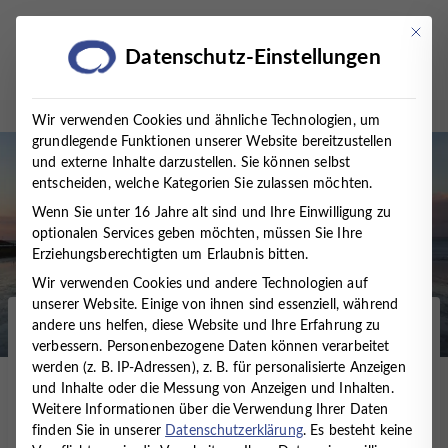
Zum
Inhalt
Mit die
Datenschutz-Einstellungen
springen
Wir verwenden Cookies und ähnliche Technologien, um
grundlegende Funktionen unserer Website bereitzustellen
und externe Inhalte darzustellen. Sie können selbst
entscheiden, welche Kategorien Sie zulassen möchten.
Wenn Sie unter 16 Jahre alt sind und Ihre Einwilligung zu
optionalen Services geben möchten, müssen Sie Ihre
Erziehungsberechtigten um Erlaubnis bitten.
Wir verwenden Cookies und andere Technologien auf
unserer Website. Einige von ihnen sind essenziell, während
andere uns helfen, diese Website und Ihre Erfahrung zu
Startseite
/
Presse
/
Veranstaltungen
/
Fort-/
verbessern.
Personenbezogene Daten können verarbeitet
Weiterbildung Autogenes Training – Grundstufe
werden (z. B. IP-Adressen), z. B. für personalisierte Anzeigen
und Inhalte oder die Messung von Anzeigen und Inhalten.
Fort-/ Weiterbildung
Weitere Informationen über die Verwendung Ihrer Daten
finden Sie in unserer
Datenschutzerklärung
.
Es besteht keine
Autogenes Training –