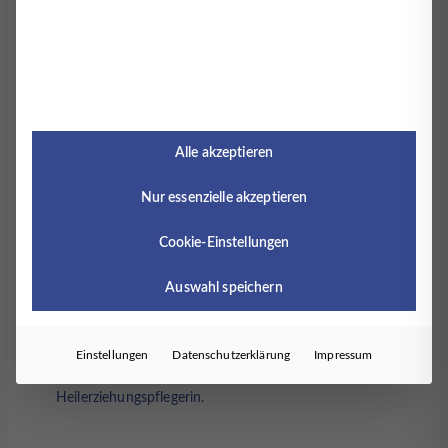
psychotherapeutische Weiter- und Ausbildung
konzipiert, ist aber auch für andere medizinische,
therapeutische, soziale und sozialtherapeutische
Berufe gut geeignet. Als Kursleiter*in für Autogenes
Training können Sie Kurse in Gesundheits-, Reha-
und Bildungseinrichtungen selbständig anbieten.
Sowie im Rahmen der betrieblichen
Alle akzeptieren
Gesundheitsförderung und Prävention.
Nur essenzielle akzeptieren
Cookie-Einstellungen
Jochen Timmermann ist Facharzt für
Psychosomatische Medizin und Psychotherapie,
Kinder- und Jugendpsychotherapie,
Auswahl speichern
Allgemeinmedizin, Kinder- und Jugendmedizin,
Ernährungsmedizin, Psychoonkologie, Systemische
Therapie.
Einstellungen
Datenschutzerklärung
Impressum
Ursula Duhme ist Entspannungstherapeutin und
Heilerziehungspflegerin.