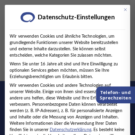
Zum
Inhalt
Mit die
Datenschutz-Einstellungen
springen
Wir verwenden Cookies und ähnliche Technologien, um
grundlegende Funktionen unserer Website bereitzustellen
und externe Inhalte darzustellen. Sie können selbst
Startseite
/
Sonstige Therapieangebote
entscheiden, welche Kategorien Sie zulassen möchten.
Wenn Sie unter 16 Jahre alt sind und Ihre Einwilligung zu
optionalen Services geben möchten, müssen Sie Ihre
Erziehungsberechtigten um Erlaubnis bitten.
Wir verwenden Cookies und andere Technologien auf
Telefon- und
unserer Website. Einige von ihnen sind essenziell, während
Sprechzeiten
andere uns helfen, diese Website und Ihre Erfahrung zu
verbessern.
Personenbezogene Daten können verarbeitet
werden (z. B. IP-Adressen), z. B. für personalisierte Anzeigen
und Inhalte oder die Messung von Anzeigen und Inhalten.
Weitere Informationen über die Verwendung Ihrer Daten
finden Sie in unserer
Datenschutzerklärung
.
Es besteht keine