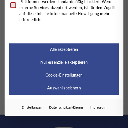
Sind umfangreichere diagnostische oder medizinische
Plattformen werden standardmäßig blockiert. Wenn
Behandlungen erforderlich, überweisen wir an
externe Services akzeptiert werden, ist für den Zugriff
entsprechende Fachärzte und Kliniken.
auf diese Inhalte keine manuelle Einwilligung mehr
erforderlich.
Unsere Behandlung verfolgt das Ziel, Eigeninitiative
und Selbstheilungskräfte des Patienten zu fördern.
Dabei versuchen wir, nach Möglichkeit, zunächst auf
Medikamente zu verzichten. Naturheilkundliche und
Alle akzeptieren
homöopathische Medikamente werden ganz
besonders in der Behandlung von Kindern
Nur essenzielle akzeptieren
berücksichtigt.
Cookie-Einstellungen
Auswahl speichern
Einstellungen
Datenschutzerklärung
Impressum