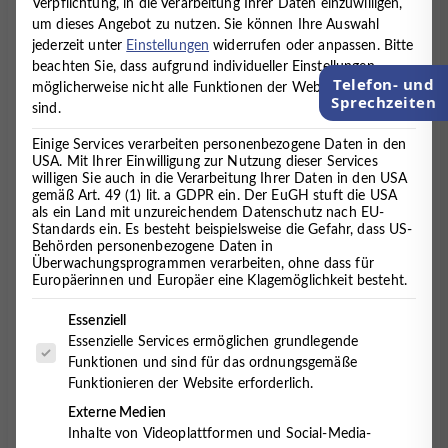
Verpflichtung, in die Verarbeitung Ihrer Daten einzuwilligen,
um dieses Angebot zu nutzen.
Sie können Ihre Auswahl
jederzeit unter
Einstellungen
widerrufen oder anpassen.
Bitte
beachten Sie, dass aufgrund individueller Einstellungen
Standort:
Telefon- und
möglicherweise nicht alle Funktionen der Website verfügbar
Cuxhaven
Sprechzeiten
sind.
Einige Services verarbeiten personenbezogene Daten in den
Hausärztliche Behandlung
USA. Mit Ihrer Einwilligung zur Nutzung dieser Services
willigen Sie auch in die Verarbeitung Ihrer Daten in den USA
gemäß Art. 49 (1) lit. a GDPR ein. Der EuGH stuft die USA
In unserem MVZ für psychische und körperliche
als ein Land mit unzureichendem Datenschutz nach EU-
Gesundheit werden Patienten auch
Standards ein. Es besteht beispielsweise die Gefahr, dass US-
Behörden personenbezogene Daten in
allgemeinmedizinisch (hausärztlich) versorgt.
Überwachungsprogrammen verarbeiten, ohne dass für
Europäerinnen und Europäer eine Klagemöglichkeit besteht.
Im Rahmen der Aufnahmediagnostik findet auch eine
allgemeinmedizinische Untersuchung statt, um den
Es folgt eine Liste der Service-Gruppen, für die eine Einwilligung 
Essenziell
körperlichen Status zu erheben. Dabei steht keine
Essenzielle Services ermöglichen grundlegende
aufwendige apparative Untersuchung im
Funktionen und sind für das ordnungsgemäße
Vordergrund. Es werden Laboruntersuchungen und
Funktionieren der Website erforderlich.
EKG durchgeführt.
Externe Medien
Inhalte von Videoplattformen und Social-Media-