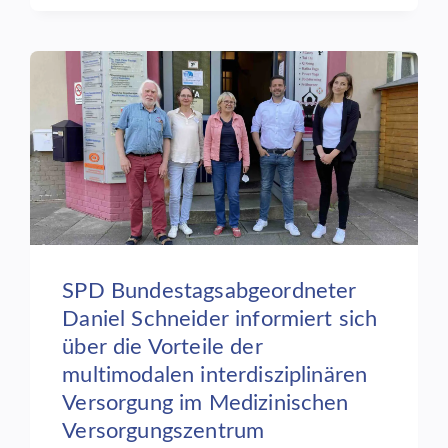
ANDREAS
PHILIPPI
ZU
GAST
IM
MVZ
SPD Bundestagsabgeordneter
Daniel Schneider informiert sich
über die Vorteile der
multimodalen interdisziplinären
Versorgung im Medizinischen
Versorgungszentrum