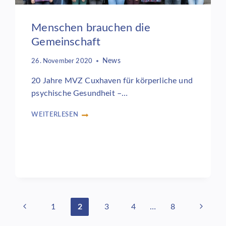
MEDIZINISCHEN
VERSORGUNGSZENTRUM
Menschen brauchen die
TIMMERMANN
Gemeinschaft
UND
PARTNER
News
26. November 2020
20 Jahre MVZ Cuxhaven für körperliche und
psychische Gesundheit –…
WEITERLESEN
MENSCHEN
BRAUCHEN
DIE
GEMEINSCHAFT
Vorherige
Nächst
1
2
3
4
…
8
Seite
Seite