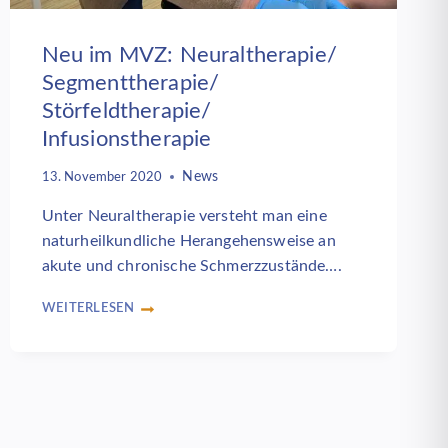
Neu im MVZ: Neuraltherapie/
Segmenttherapie/
Störfeldtherapie/
Infusionstherapie
News
13. November 2020
Unter Neuraltherapie versteht man eine
naturheilkundliche Herangehensweise an
akute und chronische Schmerzzustände….
WEITERLESEN
NEU
IM
MVZ:
NEURALTHERAPIE/
SEGMENTTHERAPIE/
e
STÖRFELDTHERAPIE/
INFUSIONSTHERAPIE