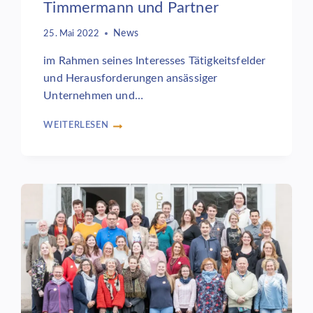
Timmermann und Partner
News
25. Mai 2022
im Rahmen seines Interesses Tätigkeitsfelder
und Herausforderungen ansässiger
Unternehmen und…
WEITERLESEN
SPD
BUNDESTAGSABGEORDNETER
DANIEL
SCHNEIDER
INFORMIERT
SICH
ÜBER
DIE
VORTEILE
DER
MULTIMODALEN
INTERDISZIPLINÄREN
VERSORGUNG
IM