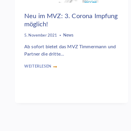
Neu im MVZ: 3. Corona Impfung
möglich!
News
5. November 2021
Ab sofort bietet das MVZ Timmermann und
Partner die dritte…
WEITERLESEN
NEU
IM
MVZ:
3.
CORONA
IMPFUNG
MÖGLICH!
Seitennavigation