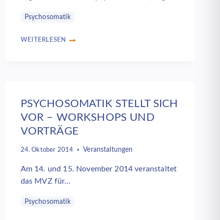
Psychosomatik
WEITERLESEN
KINDER-
JUGEND-
FAMILIENPSYCHOSOMATIK;
JOCHEN
TIMMERMANN
IST
PSYCHOSOMATIK STELLT SICH
MITAUTOR
EINES
VOR – WORKSHOPS UND
FACHARTIKELS
VORTRÄGE
Veranstaltungen
24. Oktober 2014
Am 14. und 15. November 2014 veranstaltet
das MVZ für…
Psychosomatik