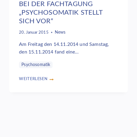
BEI DER FACHTAGUNG
„PSYCHOSOMATIK STELLT
SICH VOR“
News
20. Januar 2015
Am Freitag den 14.11.2014 und Samstag,
den 15.11.2014 fand eine…
Psychosomatik
WEITERLESEN
GUTE
STIMMUNG
IM
MVZ
TIMMERMANN
UND
PARTNER
BEI
DER
FACHTAGUNG