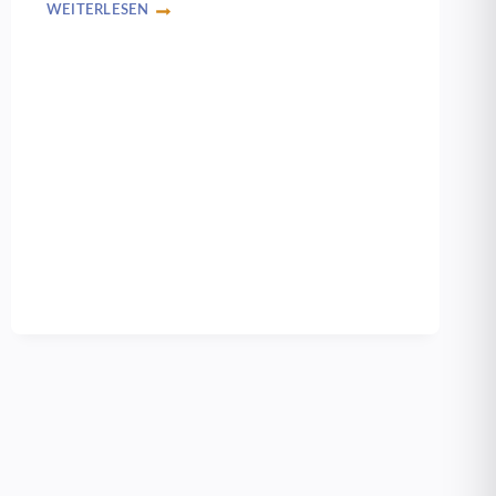
WEITERLESEN
PSYCHOSOMATIK
STELLT
SICH
VOR
–
WORKSHOPS
UND
VORTRÄGE