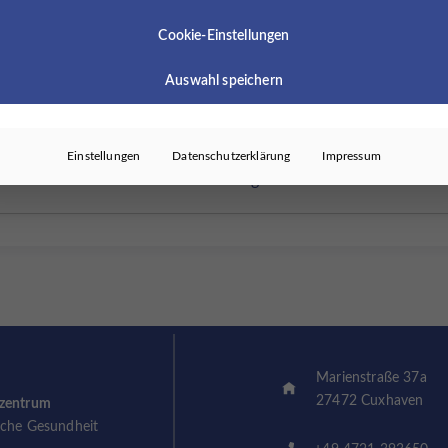
nd Psychotherapie (m/w/d)
Ärzte (
Cookie-Einstellungen
Auswahl speichern
nd Psychotherapie (m/w/d)
Ärzte (m
Einstellungen
Datenschutzerklärung
Impressum
Mehr anzeigen
Marienstraße 37a
27472 Cuxhaven
szentrum
sche Gesundheit