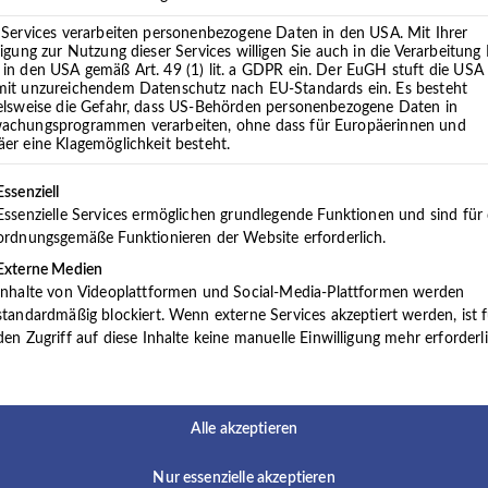
n
Medizinischer Fachangestell
 Services verarbeiten personenbezogene Daten in den USA. Mit Ihrer
d
ligung zur Nutzung dieser Services willigen Sie auch in die Verarbeitung 
o
in den USA gemäß Art. 49 (1) lit. a GDPR ein. Der EuGH stuft die USA 
r
mit unzureichendem Datenschutz nach EU-Standards ein. Es besteht
Verwa
ielsweise die Gefahr, dass US-Behörden personenbezogene Daten in
t
achungsprogrammen verarbeiten, ohne dass für Europäerinnen und
e
er eine Klagemöglichkeit besteht.
Heilmittelerbringer (m
lgt eine Liste der Service-Gruppen, für die eine Einwilligung 
Essenziell
Essenzielle Services ermöglichen grundlegende Funktionen und sind für
anagement (m/w/d)
Ausbild
ordnungsgemäße Funktionieren der Website erforderlich.
Externe Medien
Inhalte von Videoplattformen und Social-Media-Plattformen werden
)
Psychotherapeuten (m
standardmäßig blockiert. Wenn externe Services akzeptiert werden, ist f
den Zugriff auf diese Inhalte keine manuelle Einwilligung mehr erforderli
)
Psychotherapeuten (
Alle akzeptieren
nd Psychotherapie (m/w/d)
Ärzte (
Nur essenzielle akzeptieren