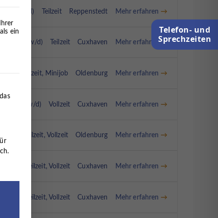
Mehr erfahren
ter (m/w/d)
Teilzeit
Reppenstedt
Ihrer
Telefon- und
als ein
Sprechzeiten
Mehr erfahren
ltung (m/w/d)
Teilzeit
Cuxhaven
Mehr erfahren
/w/d)
Teilzeit
Minijob
Oldenburg
erteilt werden kann. Die erste Service-Gruppe ist essenziell 
 das
Mehr erfahren
ungen (m/w/d)
Vollzeit
Cuxhaven
Mehr erfahren
/w/d)
Teilzeit
Vollzeit
Oldenburg
ür
ch.
Mehr erfahren
m/w/d)
Teilzeit
Vollzeit
Cuxhaven
Mehr erfahren
m/w/d)
Teilzeit
Vollzeit
Cuxhaven