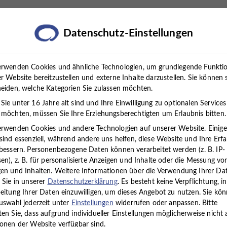
rapien
Standorte
Über uns
Karriere
Presse
Datenschutz-Einstellungen
erwenden Cookies und ähnliche Technologien, um grundlegende Funkti
r Website bereitzustellen und externe Inhalte darzustellen. Sie können 
eiden, welche Kategorien Sie zulassen möchten.
ie unter 16 Jahre alt sind und Ihre Einwilligung zu optionalen Services
möchten, müssen Sie Ihre Erziehungsberechtigten um Erlaubnis bitten.
erwenden Cookies und andere Technologien auf unserer Website. Einig
sind essenziell, während andere uns helfen, diese Website und Ihre Erf
A
iten
Alle Standorte
bessern.
Personenbezogene Daten können verarbeitet werden (z. B. IP-
l
en), z. B. für personalisierte Anzeigen und Inhalte oder die Messung vo
l
en und Inhalten.
Weitere Informationen über die Verwendung Ihrer Da
e
 Sie in unserer
Datenschutzerklärung
.
Es besteht keine Verpflichtung, in
S
eitung Ihrer Daten einzuwilligen, um dieses Angebot zu nutzen.
Sie kö
gestellten (m/w/d)
Ausbildungen (m/w/d)
Medizini
uswahl jederzeit unter
Einstellungen
widerrufen oder anpassen.
Bitte
t
en Sie, dass aufgrund individueller Einstellungen möglicherweise nicht a
a
onen der Website verfügbar sind.