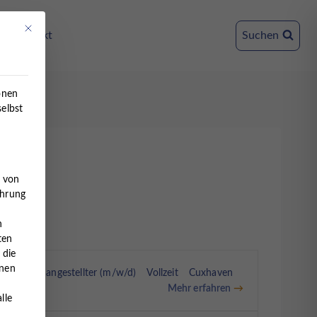
Mit diesem Button wird der Dialog geschlossen. Seine Funktionalität ist ident
Kontakt
Suchen
onen
selbst
e von
ahrung
n
ten
 die
nnen
scher Fachangestellter (m/w/d)
Vollzeit
Cuxhaven
Mehr erfahren
lle