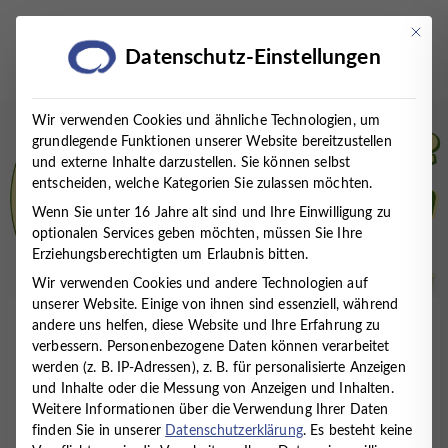
Zum
Inhalt
Mit die
Datenschutz-Einstellungen
springen
Wir verwenden Cookies und ähnliche Technologien, um
grundlegende Funktionen unserer Website bereitzustellen
und externe Inhalte darzustellen. Sie können selbst
entscheiden, welche Kategorien Sie zulassen möchten.
Wenn Sie unter 16 Jahre alt sind und Ihre Einwilligung zu
optionalen Services geben möchten, müssen Sie Ihre
Erziehungsberechtigten um Erlaubnis bitten.
Wir verwenden Cookies und andere Technologien auf
unserer Website. Einige von ihnen sind essenziell, während
andere uns helfen, diese Website und Ihre Erfahrung zu
Startseite
/
Presse
/
News
/
OFFENES ANGEBOT
verbessern.
Personenbezogene Daten können verarbeitet
ZUM THEMA TRAUER – INTERVIEW MIT DER
werden (z. B. IP-Adressen), z. B. für personalisierte Anzeigen
HOSPIZGRUPPE CUXHAVEN
und Inhalte oder die Messung von Anzeigen und Inhalten.
Weitere Informationen über die Verwendung Ihrer Daten
OFFENES ANGEBOT ZUM
finden Sie in unserer
Datenschutzerklärung
.
Es besteht keine