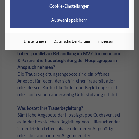
den Wünschen und Bedürfnissen der Mitmenschen,
Cookie-Einstellungen
die unsere Hilfe in Anspruch nehmen möchten und
es wird immer individuell zwischen zu Begleitendem
Auswahl speichern
und Begleiter bzw. Begleiterin aktuell und je nach
Verlauf vereinbart.
Einstellungen
Datenschutzerklärung
Impressum
Können Patienten, die einen Trauerfall zu beklagen
haben, parallel zur Behandlung im MVZ Timmermann
& Partner die Trauerbegleitung der Hospizgruppe in
Anspruch nehmen?
Die Trauerbegleitungsangebote sind ein offenes
Angebot für jeden, der sich in einer Trauersituation
oder dessen Kontext befindet und Begleitung sucht
oder auch schon anderweitig Unterstützung erfährt.
Was kostet Ihre Trauerbegleitung?
Sämtliche Angebote der Hospizgruppe Cuxhaven, sei
es in der hospizlichen Begleitung von Hilfesuchenden
in der letzten Lebensphase oder deren Angehörige,
oder aber auch in den Angeboten der