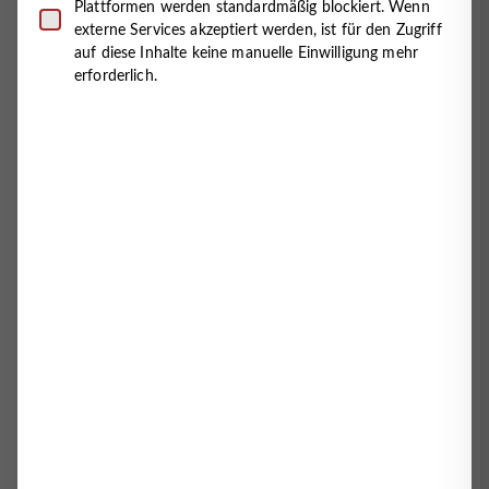
Plattformen werden standardmäßig blockiert. Wenn
Krankenhaus sowie deren Angehörige und berät zum
externe Services akzeptiert werden, ist für den Zugriff
Thema Tod und Sterben und allen Fragen der
auf diese Inhalte keine manuelle Einwilligung mehr
palliativen Versorgung. Daneben unterhält sie ein
erforderlich.
umfangreiches Trauerbegleitungsangebot. Sie ist in
der Stadt Cuxhaven mit den umliegenden
Ortschaften Altenbruch, Lüdingworth, Altenwalde,
Oxstedt, Arensch, Berensch sowie der Insel Neuwerk
tätig.
Wie läuft solch eine Trauerbegleitung in Ihrer
Hospizgruppe praktisch ab?
Das kommt in erster Linie darauf an, welche
Trauerbegleitungsangebote wahrgenommen werden:
Der „Offene Trauertreff“ ist für jeden da, der ohne
Voranmeldung auch spontan oder geplant in einer
Trauersituation Unterstützung und Reflektion seiner
Situation in einer Gruppe mit Mitmenschen in
ähnlicher Lebenssituation sucht. Wie bei allen
Angeboten stehen qualifizierte
Trauerbegleitungsmitarbeiter zur Seite, die die Treffen