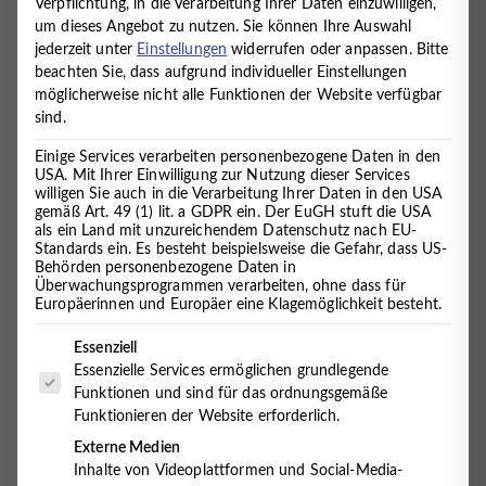
Verpflichtung, in die Verarbeitung Ihrer Daten einzuwilligen,
THEMA TRAUER –
um dieses Angebot zu nutzen.
Sie können Ihre Auswahl
INTERVIEW MIT DER
jederzeit unter
Einstellungen
widerrufen oder anpassen.
Bitte
beachten Sie, dass aufgrund individueller Einstellungen
HOSPIZGRUPPE CUXHAVEN
möglicherweise nicht alle Funktionen der Website verfügbar
sind.
13. Juli 2015
Einige Services verarbeiten personenbezogene Daten in den
USA. Mit Ihrer Einwilligung zur Nutzung dieser Services
willigen Sie auch in die Verarbeitung Ihrer Daten in den USA
gemäß Art. 49 (1) lit. a GDPR ein. Der EuGH stuft die USA
Kürzlich hatten wir im MVZ Timmermann und
als ein Land mit unzureichendem Datenschutz nach EU-
Partner Herrn Peters, den Leiter der Hospizgruppe
Standards ein. Es besteht beispielsweise die Gefahr, dass US-
Cuxhaven, zu Besuch. Lernen Sie Herrn Peters und
Behörden personenbezogene Daten in
Überwachungsprogrammen verarbeiten, ohne dass für
die Organisation im folgenden Interview näher
Europäerinnen und Europäer eine Klagemöglichkeit besteht.
kennen.
Es folgt eine Liste der Service-Gruppen, für die eine Einwilligung 
Essenziell
Bitte beschreiben Sie Ihre Organisation in drei
Essenzielle Services ermöglichen grundlegende
Sätzen!
Funktionen und sind für das ordnungsgemäße
Die Hospizgruppe Cuxhaven als ambulanter Hospiz-
Funktionieren der Website erforderlich.
und Palliativberatungsdienst begleitet Sterbende und
Externe Medien
Schwerstkranke in ihrer letzten Lebensphase zu
Inhalte von Videoplattformen und Social-Media-
Hause, in einer Pflegeeinrichtung oder im