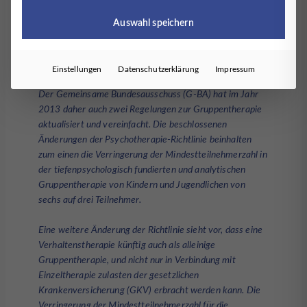
Standard. Daher sollte das Angebot an
Gruppenpsychotherapie im ambulanten Bereich
Auswahl speichern
verbessert werden. Zum einen sollen gruppentypische
Wirkfaktoren genutzt werden, zum anderen kann damit
in kürzerer Zeit mehr Versicherten geholfen werden.
Einstellungen
Datenschutzerklärung
Impressum
Der Gemeinsame Bundesausschuss (G-BA) hat im Jahr
2013 daher auch zwei Regelungen zur Gruppentherapie
aktualisiert und vereinfacht. Die beschlossenen
Änderungen der Psychotherapie-Richtlinie beinhalten
zum einen die Verringerung der Mindestteilnehmerzahl in
der tiefenpsychologisch fundierten und analytischen
Gruppentherapie von Kindern und Jugendlichen von
sechs auf drei Teilnehmer.
Eine weitere Änderung der Richtlinie sieht vor, dass eine
Verhaltenstherapie künftig auch als alleinige
Gruppentherapie, und nicht nur in Verbindung mit
Einzeltherapie zulasten der gesetzlichen
Krankenversicherung (GKV) erbracht werden kann. Die
Verringerung der Mindestteilnehmerzahl für die