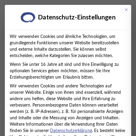
Zum
Inhalt
Mit die
Datenschutz-Einstellungen
springen
Wir verwenden Cookies und ähnliche Technologien, um
grundlegende Funktionen unserer Website bereitzustellen
und externe Inhalte darzustellen. Sie können selbst
entscheiden, welche Kategorien Sie zulassen möchten.
Wenn Sie unter 16 Jahre alt sind und Ihre Einwilligung zu
optionalen Services geben möchten, müssen Sie Ihre
Erziehungsberechtigten um Erlaubnis bitten.
Wir verwenden Cookies und andere Technologien auf
unserer Website. Einige von ihnen sind essenziell, während
andere uns helfen, diese Website und Ihre Erfahrung zu
Startseite
/
Presse
/
News
/
PLÄDOYER FÜR DIE
verbessern.
Personenbezogene Daten können verarbeitet
GRUPPENPSYCHOTHERAPIE
werden (z. B. IP-Adressen), z. B. für personalisierte Anzeigen
und Inhalte oder die Messung von Anzeigen und Inhalten.
PLÄDOYER FÜR DIE
Weitere Informationen über die Verwendung Ihrer Daten
finden Sie in unserer
Datenschutzerklärung
.
Es besteht keine
GRUPPENPSYCHOTHERAPIE