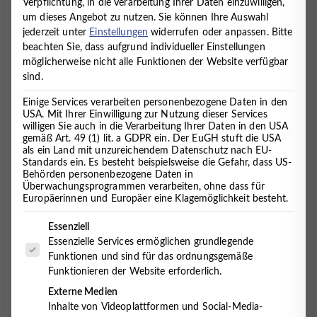
Verpflichtung, in die Verarbeitung Ihrer Daten einzuwilligen,
um dieses Angebot zu nutzen.
Sie können Ihre Auswahl
29. Juni 2015
jederzeit unter
Einstellungen
widerrufen oder anpassen.
Bitte
beachten Sie, dass aufgrund individueller Einstellungen
möglicherweise nicht alle Funktionen der Website verfügbar
Am Beispiel einer tiefenpsychologischen
sind.
Gruppentherapie gezeigt. Im Gegensatz zur
Einige Services verarbeiten personenbezogene Daten in den
Einzelpsychotherapie fristet die
USA. Mit Ihrer Einwilligung zur Nutzung dieser Services
Gruppenpsychotherapie zum Kummer der Ärzte und
willigen Sie auch in die Verarbeitung Ihrer Daten in den USA
Psychotherapeuten bisher ein kümmerliches Dasein.
gemäß Art. 49 (1) lit. a GDPR ein. Der EuGH stuft die USA
als ein Land mit unzureichendem Datenschutz nach EU-
Dass dies kein haltbarer Zustand ist, sagen auch
Standards ein. Es besteht beispielsweise die Gefahr, dass US-
Krankenkassen, Kassenärztliche Vereinigung und die
Behörden personenbezogene Daten in
Fachverbände.
Überwachungsprogrammen verarbeiten, ohne dass für
Europäerinnen und Europäer eine Klagemöglichkeit besteht.
Seit der Einführung der Krankenkassen-finanzierten
Es folgt eine Liste der Service-Gruppen, für die eine Einwilligung 
Essenziell
Psychotherapie 1967 kennt man einerseits die
Essenzielle Services ermöglichen grundlegende
Verfahren der sogenannten
Funktionen und sind für das ordnungsgemäße
Richtlinienpsychotherapie, Psychoanalyse,
Funktionieren der Website erforderlich.
Tiefenpsychologie und Verhaltenstherapie,
andererseits deren Anwendung als
Externe Medien
Einzelpsychotherapie oder Gruppenpsychotherapie
Inhalte von Videoplattformen und Social-Media-