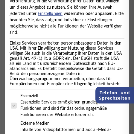
Verpflichtung, in die Verarbeitung Ihrer Daten einzuwilligen,
um dieses Angebot zu nutzen.
Sie können Ihre Auswahl
4. Dezember 2018
jederzeit unter
Einstellungen
widerrufen oder anpassen.
Bitte
beachten Sie, dass aufgrund individueller Einstellungen
möglicherweise nicht alle Funktionen der Website verfügbar
Unser “Team Logopädie“ geht nun in Kindergärten
sind.
und Kindertagesstätten in und rund um Cuxhaven!
Einige Services verarbeiten personenbezogene Daten in den
Das Ziel ist hierbei die frühkindliche Sprachförderung
USA. Mit Ihrer Einwilligung zur Nutzung dieser Services
und interdisziplinäre Zusammenarbeit mit den
willigen Sie auch in die Verarbeitung Ihrer Daten in den USA
Erzieher*innen.
gemäß Art. 49 (1) lit. a GDPR ein. Der EuGH stuft die USA
als ein Land mit unzureichendem Datenschutz nach EU-
Standards ein. Es besteht beispielsweise die Gefahr, dass US-
Das Wort Logopädie meint wörtlich übersetzt
Behörden personenbezogene Daten in
„Sprecherziehung“ und bildet eine medizinische
Überwachungsprogrammen verarbeiten, ohne dass für
Fachdisziplin, welche sich mit Sprach-, Sprech-,
Europäerinnen und Europäer eine Klagemöglichkeit besteht.
Stimm-, oder Schluckstörungen befasst. Logopädie
Telefon- und
Es folgt eine Liste der Service-Gruppen, für die eine Einwilligung 
Essenziell
kann sowohl präventiv eingesetzt werden, sie
Sprechzeiten
Essenzielle Services ermöglichen grundlegende
beschäftigt sich aber auch mit Diagnostik, Beratung,
Funktionen und sind für das ordnungsgemäße
Therapie und Rehabilitation. Auch im MVZ
Funktionieren der Website erforderlich.
Timmermann und Partner sind zwei Logopädinnen
tätig:
Externe Medien
Inhalte von Videoplattformen und Social-Media-