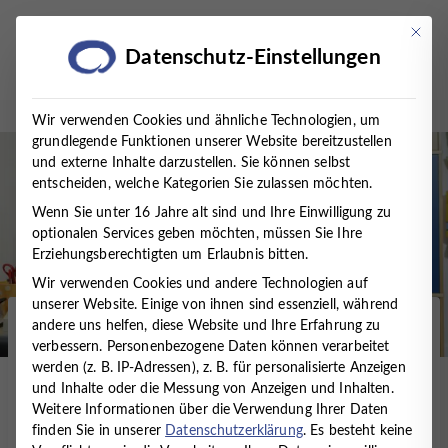
Zum
Inhalt
Mit die
Datenschutz-Einstellungen
springen
Wir verwenden Cookies und ähnliche Technologien, um
grundlegende Funktionen unserer Website bereitzustellen
und externe Inhalte darzustellen. Sie können selbst
entscheiden, welche Kategorien Sie zulassen möchten.
Wenn Sie unter 16 Jahre alt sind und Ihre Einwilligung zu
optionalen Services geben möchten, müssen Sie Ihre
Erziehungsberechtigten um Erlaubnis bitten.
Wir verwenden Cookies und andere Technologien auf
unserer Website. Einige von ihnen sind essenziell, während
andere uns helfen, diese Website und Ihre Erfahrung zu
Startseite
/
Presse
/
News
/
LOGOPÄDIE GOES
verbessern.
Personenbezogene Daten können verarbeitet
KINDERGARTEN
werden (z. B. IP-Adressen), z. B. für personalisierte Anzeigen
und Inhalte oder die Messung von Anzeigen und Inhalten.
LOGOPÄDIE GOES
Weitere Informationen über die Verwendung Ihrer Daten
finden Sie in unserer
Datenschutzerklärung
.
Es besteht keine
KINDERGARTEN