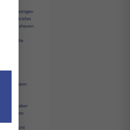
men. Von einigen
h Hannah Ockfen
den BBS Cuxhaven
h es wollte
 vom IHK-
 Ockfen dann
in einem
üchtern, aber
werden. Von
h vom
tz. Gesucht