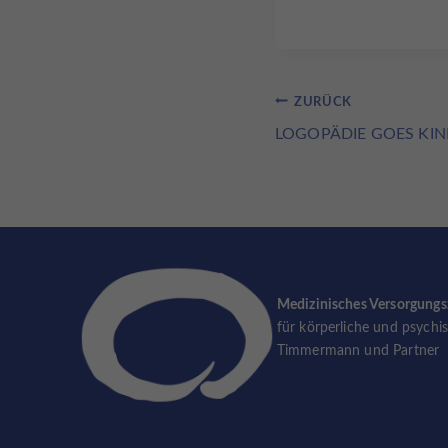
Beitragsnavig
ZURÜCK
LOGOPÄDIE GOES KI
Medizinisches Versorgung
für körperliche und psychi
Timmermann und Partner