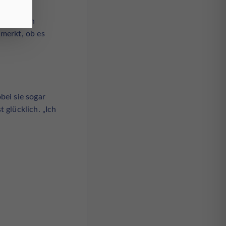
e Chemie
ncken. Ein
 merkt, ob es
ei sie sogar
 glücklich. „Ich