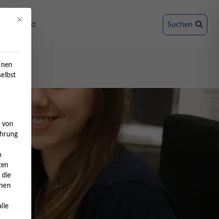
Mit diesem Button wird der Dialog geschlossen. Seine Funktionalität ist ident
Kontakt
Suchen
onen
selbst
e von
ahrung
n
ten
 die
nnen
lle