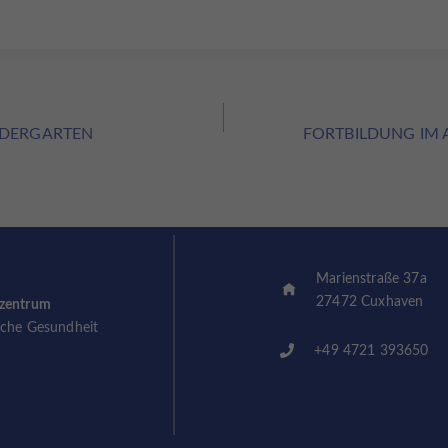
ation
NDERGARTEN
FORTBILDUNG IM 
Marienstraße 37a
27472 Cuxhaven
szentrum
sche Gesundheit
+49 4721 393650