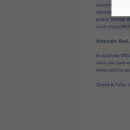
wurde eine Kau
stimmte sofort.
großer Vorteil, 
auch menschlich
Ausbeute: Drei
Im Sommer 2018 
noch mit zwei w
fühle mich in de
Quelle & Foto: