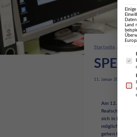
Einige
Einwil
Daten 
Land 
beisp
Überw
Europä
Startseite
/
Presse
Es fo
SPEED
11. Januar 2019
Am 12. Februar 
Realschule Cux
sich in lockere
möglicherweise
gehen kann, zei