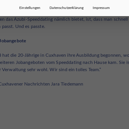
ffrau beziehungsweise ein Kaufmann für Büromanagement. Di
Einstellungen
Datenschutzerklärung
Impressum
 „Wir waren füreinander bestimmt“, sagt Ausbilderin Annett Ha
den das Azubi-Speeddating nämlich bietet, ist, dass man schnell
 passt. Und es passte.
 Jobangebote
hat die 20-Jährige in Cuxhaven ihre Ausbildung begonnen, wob
eiteren Jobangeboten vom Speeddating nach Hause kam. Sie ist
r Verwaltung sehr wohl. Wir sind ein tolles Team.”
 Cuxhavener Nachrichten Jara Tiedemann