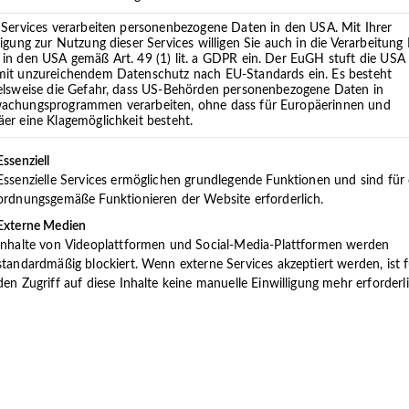
 Services verarbeiten personenbezogene Daten in den USA. Mit Ihrer
ligung zur Nutzung dieser Services willigen Sie auch in die Verarbeitung 
in den USA gemäß Art. 49 (1) lit. a GDPR ein. Der EuGH stuft die USA 
mit unzureichendem Datenschutz nach EU-Standards ein. Es besteht
ielsweise die Gefahr, dass US-Behörden personenbezogene Daten in
achungsprogrammen verarbeiten, ohne dass für Europäerinnen und
er eine Klagemöglichkeit besteht.
/
News
/
SPEEDDATING MIT JOBAUSSICHT
lgt eine Liste der Service-Gruppen, für die eine Einwilligung 
Essenziell
DATING MIT JOBAUS
Essenzielle Services ermöglichen grundlegende Funktionen und sind für
ordnungsgemäße Funktionieren der Website erforderlich.
Externe Medien
Inhalte von Videoplattformen und Social-Media-Plattformen werden
standardmäßig blockiert. Wenn externe Services akzeptiert werden, ist f
den Zugriff auf diese Inhalte keine manuelle Einwilligung mehr erforderli
lädt die IHK Stade junge Leute zum fünften Azubi-Speeddating
haven ein. Dann haben Schüler und Ausbildungssuchende wied
n Gesprächen über diverse Ausbildungsberufe zu informieren 
 ihre Chefs und Chefinnen von morgen kennenzulernen. Wie s
gt unsere Erfolgsgeschichte