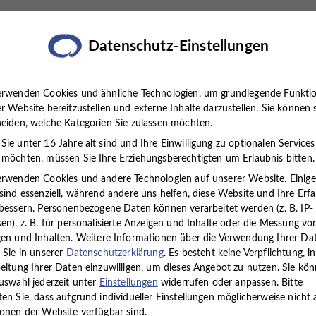
rapien
Standorte
Über uns
Karriere
Presse
Datenschutz-Einstellungen
erwenden Cookies und ähnliche Technologien, um grundlegende Funkti
r Website bereitzustellen und externe Inhalte darzustellen. Sie können 
eiden, welche Kategorien Sie zulassen möchten.
ie unter 16 Jahre alt sind und Ihre Einwilligung zu optionalen Services
möchten, müssen Sie Ihre Erziehungsberechtigten um Erlaubnis bitten.
erwenden Cookies und andere Technologien auf unserer Website. Einig
sind essenziell, während andere uns helfen, diese Website und Ihre Erf
bessern.
Personenbezogene Daten können verarbeitet werden (z. B. IP-
en), z. B. für personalisierte Anzeigen und Inhalte oder die Messung vo
en und Inhalten.
Weitere Informationen über die Verwendung Ihrer Da
 Sie in unserer
Datenschutzerklärung
.
Es besteht keine Verpflichtung, in
eitung Ihrer Daten einzuwilligen, um dieses Angebot zu nutzen.
Sie kö
uswahl jederzeit unter
Einstellungen
widerrufen oder anpassen.
Bitte
en Sie, dass aufgrund individueller Einstellungen möglicherweise nicht a
onen der Website verfügbar sind.