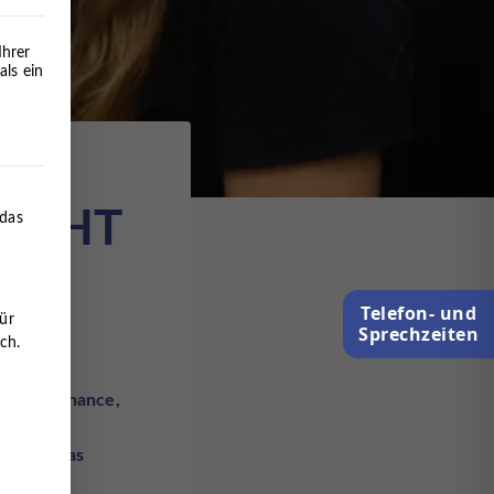
Ihrer
als ein
erteilt werden kann. Die erste Service-Gruppe ist essenziell 
SICHT
 das
Telefon- und
ür
Sprechzeiten
ch.
 in die
er die Chance,
– und
chnell das