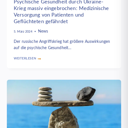
Psychische Gesundheit durch Ukraine-
Krieg massiv eingebrochen: Medizinische
Versorgung von Patienten und
Geflüchteten gefährdet
News
5. März 2024
Der russische Angriffskrieg hat größere Auswirkungen
auf die psychische Gesundheit…
WEITERLESEN
PSYCHISCHE
GESUNDHEIT
DURCH
UKRAINE-
KRIEG
MASSIV
EINGEBROCHEN:
MEDIZINISCHE
VERSORGUNG
VON
PATIENTEN
UND
GEFLÜCHTETEN
GEFÄHRDET