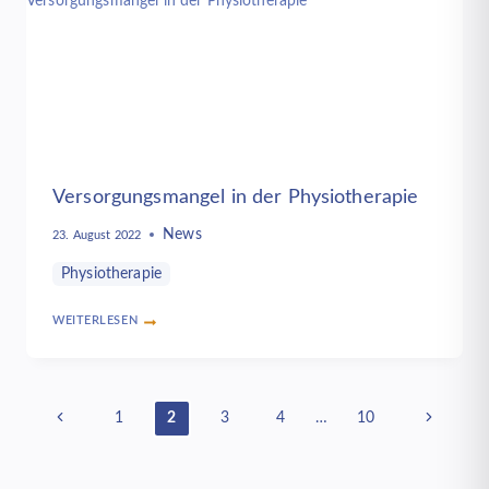
Versorgungsmangel in der Physiotherapie
News
23. August 2022
Physiotherapie
WEITERLESEN
VERSORGUNGSMANGEL
IN
DER
PHYSIOTHERAPIE
Seitennavigation
Vorherige
Nächste
1
2
3
4
…
10
Seite
Seite