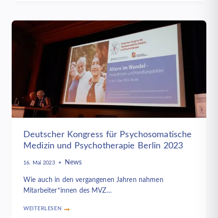
Deutscher Kongress für Psychosomatische
Medizin und Psychotherapie Berlin 2023
News
16. Mai 2023
Wie auch in den vergangenen Jahren nahmen
Mitarbeiter*innen des MVZ…
WEITERLESEN
DEUTSCHER