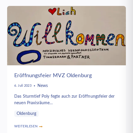
SPRECHSTUNDE
IN
CUXHAVEN:
JUBILÄUMSVERANSTALTUNG
VON
NTFN
E.V.
UND
MVZ
AM
1.9.2023
Eröffnungsfeier MVZ Oldenburg
News
6. Juli 2023
Das Sturmtief Poly fegte auch zur Eröffnungsfeier der
neuen Praxisräume…
Oldenburg
WEITERLESEN
ERÖFFNUNGSFEIER