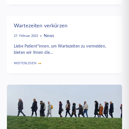
KONGRESS
FÜR
PSYCHOSOMATISCHE
MEDIZIN
UND
Wartezeiten verkürzen
PSYCHOTHERAPIE
BERLIN
News
2023
27. Februar 2023
Liebe Patient*innen, um Wartezeiten zu vermeiden,
bieten wir Ihnen die…
WEITERLESEN
WARTEZEITEN
VERKÜRZEN